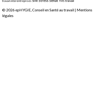
Sénat
Stress
travail
travail interentreprises
SMR
TMS
© 2026 epHYGIE, Conseil en Santé au travail |
Mentions
légales