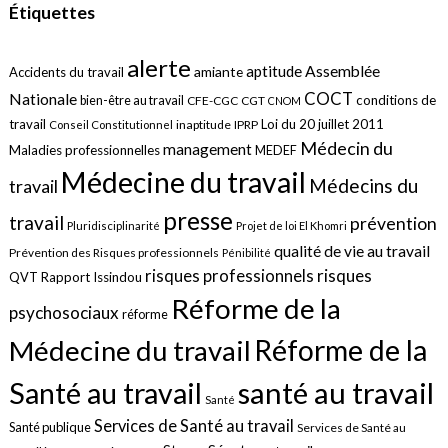
Étiquettes
alerte
aptitude
Assemblée
amiante
Accidents du travail
COCT
Nationale
conditions de
bien-être au travail
CFE-CGC
CGT
CNOM
travail
Loi du 20 juillet 2011
inaptitude
IPRP
Conseil Constitutionnel
Médecin du
management
Maladies professionnelles
MEDEF
Médecine du travail
Médecins du
travail
presse
travail
prévention
Pluridisciplinarité
Projet de loi El Khomri
qualité de vie au travail
Prévention des Risques professionnels
Pénibilité
risques
risques professionnels
QVT
Rapport Issindou
Réforme de la
psychosociaux
réforme
Réforme de la
Médecine du travail
santé au travail
Santé au travail
Santé
Services de Santé au travail
Santé publique
Services de Santé au