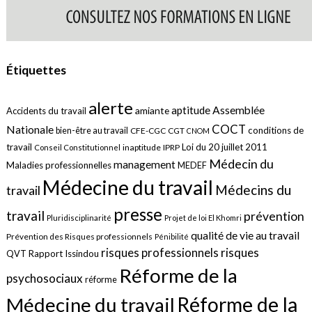
Étiquettes
alerte
aptitude
Assemblée
amiante
Accidents du travail
COCT
Nationale
conditions de
bien-être au travail
CFE-CGC
CGT
CNOM
travail
Loi du 20 juillet 2011
inaptitude
IPRP
Conseil Constitutionnel
Médecin du
management
Maladies professionnelles
MEDEF
Médecine du travail
Médecins du
travail
presse
travail
prévention
Pluridisciplinarité
Projet de loi El Khomri
qualité de vie au travail
Prévention des Risques professionnels
Pénibilité
risques
risques professionnels
QVT
Rapport Issindou
Réforme de la
psychosociaux
réforme
Réforme de la
Médecine du travail