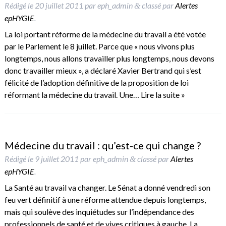
Rédigé le
20 juillet 2011
par
eph_admin
classé par
Alertes
&
epHYGIE
.
La loi portant réforme de la médecine du travail a été votée
par le Parlement le 8 juillet. Parce que « nous vivons plus
longtemps, nous allons travailler plus longtemps, nous devons
donc travailler mieux », a déclaré Xavier Bertrand qui s’est
félicité de l’adoption définitive de la proposition de loi
réformant la médecine du travail. Une…
Lire la suite »
Médecine du travail : qu’est-ce qui change ?
Rédigé le
9 juillet 2011
par
eph_admin
classé par
Alertes
&
epHYGIE
.
La Santé au travail va changer. Le Sénat a donné vendredi son
feu vert définitif à une réforme attendue depuis longtemps,
mais qui soulève des inquiétudes sur l’indépendance des
professionnels de santé et de vives critiques à gauche. La