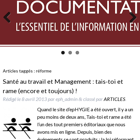
Previous
Next
Articles taggés :
réforme
Santé au travail et Management : tais-toi et
rame (encore et toujours) !
Rédigé le
8 avril 2013
par
eph_admin
classé par
ARTICLES
.
&
Quand le site d’epHYGIE a été ouvert, il y a un
peu moins de deux ans, Tais-toi et rame a été
l’un des tout premiers éditoriaux que nous
avons mis en ligne. Depuis, bien des
événements se sont produits : la loi réformant