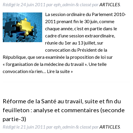
Rédigé le
24 juin 2011
par
eph_admin
classé par
ARTICLES
.
&
La session ordinaire du Parlement 2010-
2011 prenant fin le 30 juin, comme
chaque année, c’est en partie dans le
cadre d’une session extraordinaire,
réunie du 1er au 13 juillet, sur
convocation du Président de la
République, que sera examinée la proposition de loi sur
« l’organisation de la médecine du travail ». Une telle
convocation n’a rien…
Lire la suite »
Réforme de la Santé au travail, suite et fin du
feuilleton : analyse et commentaires (seconde
partie-3)
Rédigé le
21 juin 2011
par
eph_admin
classé par
ARTICLES
.
&