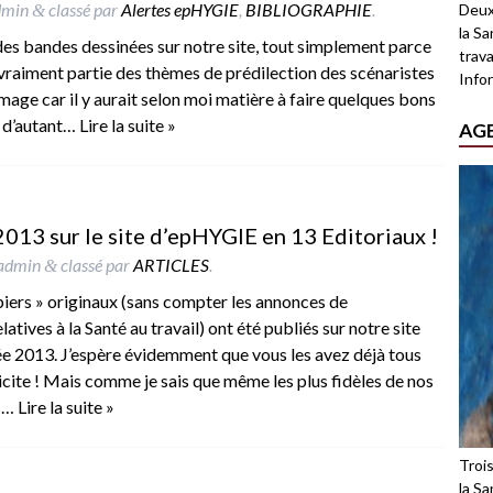
dmin
classé par
Alertes epHYGIE
,
BIBLIOGRAPHIE
.
Deux
&
la Sa
 des bandes dessinées sur notre site, tout simplement parce
trava
s vraiment partie des thèmes de prédilection des scénaristes
Infor
age car il y aurait selon moi matière à faire quelques bons
d d’autant…
Lire la suite »
AG
 2013 sur le site d’epHYGIE en 13 Editoriaux !
admin
classé par
ARTICLES
.
&
piers » originaux (sans compter les annonces de
atives à la Santé au travail) ont été publiés sur notre site
née 2013. J’espère évidemment que vous les avez déjà tous
élicite ! Mais comme je sais que même les plus fidèles de nos
as…
Lire la suite »
Troi
la Sa