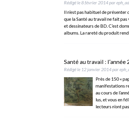
Rédigé le
8 février 2014
par
eph_a
Il n’est pas habituel de présenter
que la Santé au travail ne fait pa
et dessinateurs de BD. C’est domm
albums. La rareté du produit ren
Santé au travail : l’année
Rédigé le
12 janvier 2014
par
eph_
Près de 150 « pa
manifestations rel
au cours de l’an
lus, et vous en f
lecteurs n’ont p