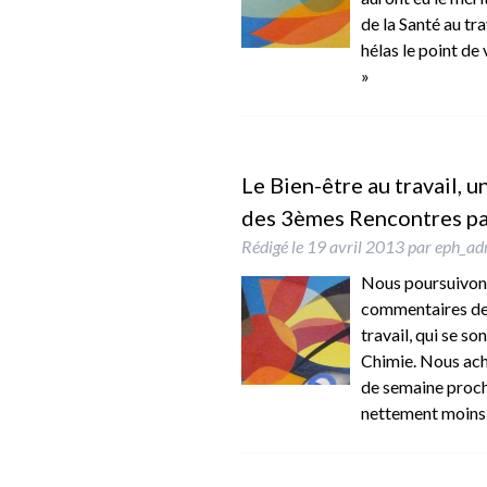
de la Santé au tra
hélas le point d
»
Le Bien-être au travail, u
des 3èmes Rencontres par
Rédigé le
19 avril 2013
par
eph_ad
Nous poursuivons,
commentaires des
travail, qui se so
Chimie. Nous ach
de semaine proch
nettement moin