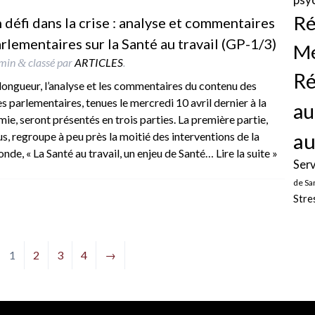
Ré
n défi dans la crise : analyse et commentaires
lementaires sur la Santé au travail (GP-1/3)
Mé
min
classé par
ARTICLES
.
&
Ré
 longueur, l’analyse et les commentaires du contenu des
parlementaires, tenues le mercredi 10 avril dernier à la
au
ie, seront présentés en trois parties. La première partie,
au
s, regroupe à peu près la moitié des interventions de la
nde, « La Santé au travail, un enjeu de Santé…
Lire la suite »
Serv
de Sa
Stre
1
2
3
4
→