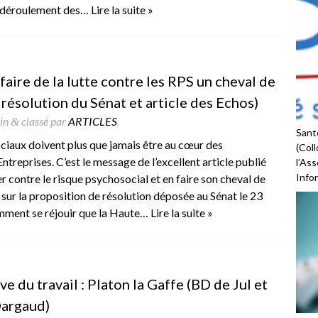
e déroulement des…
Lire la suite »
 faire de la lutte contre les RPS un cheval de
 résolution du Sénat et article des Echos)
in
classé par
ARTICLES
.
&
Santé
ciaux doivent plus que jamais être au cœur des
(Coll
treprises. C’est le message de l’excellent article publié
l’As
Infor
er contre le risque psychosocial et en faire son cheval de
t sur la proposition de résolution déposée au Sénat le 23
demment se réjouir que la Haute…
Lire la suite »
e du travail : Platon la Gaffe (BD de Jul et
Dargaud)