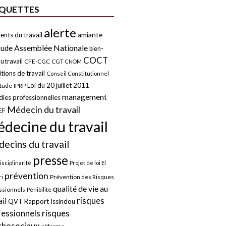
IQUETTES
alerte
amiante
ents du travail
tude
Assemblée Nationale
bien-
COCT
u travail
CFE-CGC
CGT
CNOM
tions de travail
Conseil Constitutionnel
Loi du 20 juillet 2011
itude
IPRP
management
ies professionnelles
Médecin du travail
EF
decine du travail
ecins du travail
presse
isciplinarité
Projet de loi El
prévention
Prévention des Risques
i
qualité de vie au
ssionnels
Pénibilité
risques
ail
QVT
Rapport Issindou
risques
fessionnels
chosociaux