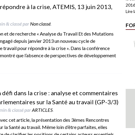
2016
 répondre à la crise, ATEMIS, 13 juin 2013,
Lire 
min
classé par
Non classé
.
&
FO
on et de recherche « Analyse du Travail Et des Mutations
a engagé depuis janvier 2013 un nouveau cycle de
le travail pour répondre à la crise ». Dans la conférence
 a montré que l’absence de perspectives de développement
n défi dans la crise : analyse et commentaires
lementaires sur la Santé au travail (GP-3/3)
min
classé par
ARTICLES
.
&
vec cet article, la présentation des 3èmes Rencontres
r la Santé au travail. Même loin d’être parfaites, elles
e de clarifier les positions de certains acteurs essentiels