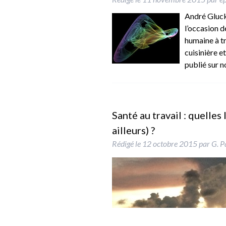
André Gluck
l’occasion d
humaine à tr
cuisinière e
publié sur n
Santé au travail : quelles
ailleurs) ?
Rédigé le
12 octobre 2015
par
G. P