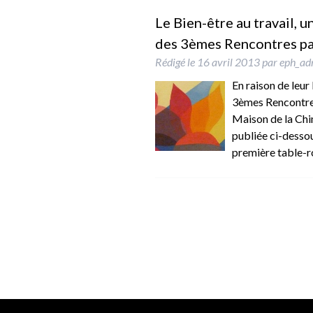
Le Bien-être au travail, u
des 3èmes Rencontres par
Rédigé le
16 avril 2013
par
eph_ad
En raison de leur
3èmes Rencontres 
Maison de la Chim
publiée ci-dessou
première table-ro