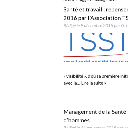
Santé et travail : repense
2016 par l’Association T
Rédigé le
9 décembre 2015
par
G. 
« visibilité », d’où sa première ini
avec la…
Lire la suite »
Management de la Santé au
d’hommes
Rédigé le
11 novembre 2015
par
e