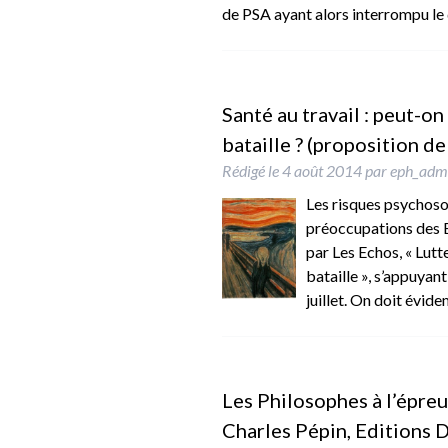
de PSA ayant alors interrompu l
Santé au travail : peut-on
bataille ? (proposition de
Rédigé le
4 août 2014
par
eph_adm
Les risques psychoso
préoccupations des En
par Les Echos, « Lutt
bataille », s’appuyan
juillet. On doit évi
Les Philosophes à l’épreuv
Charles Pépin, Editions 