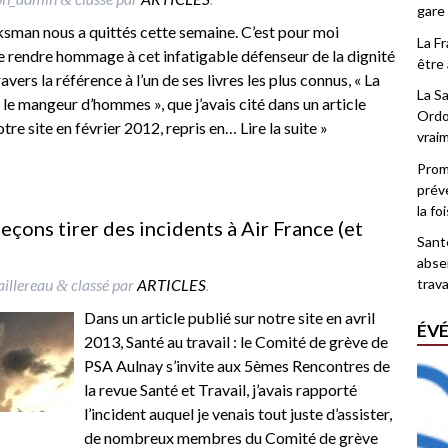
gare
sman nous a quittés cette semaine. C’est pour moi
La F
e rendre hommage à cet infatigable défenseur de la dignité
être 
avers la référence à l’un de ses livres les plus connus, « La
La Sa
t le mangeur d’hommes », que j’avais cité dans un article
Ordo
otre site en février 2012, repris en…
Lire la suite »
vrai
Promo
prév
la fo
 leçons tirer des incidents à Air France (et
Santé
abse
aillereau
classé par
ARTICLES
.
trava
&
Dans un article publié sur notre site en avril
ÉV
2013, Santé au travail : le Comité de grève de
PSA Aulnay s’invite aux 5èmes Rencontres de
la revue Santé et Travail, j’avais rapporté
l’incident auquel je venais tout juste d’assister,
de nombreux membres du Comité de grève