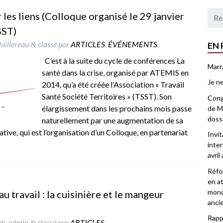
r les liens (Colloque organisé le 29 janvier
SST)
Paillereau
classé par
ARTICLES
,
ÉVÉNEMENTS
.
EN 
&
C’est à la suite du cycle de conférences La
Marr
santé dans la crise, organisé par ATEMIS en
Je ne
2014, qu’a été créée l’Association « Travail
Santé Société Territoires » (TSST). Son
Congr
élargissement dans les prochains mois passe
de Ma
doss
naturellement par une augmentation de sa
tiative, qui est l’organisation d’un Colloque, en partenariat
Invi
inter
avril
Réfor
en at
mond
 travail : la cuisinière et le mangeur
anci
Rappo
ph_admin
classé par
ARTICLES
.
&