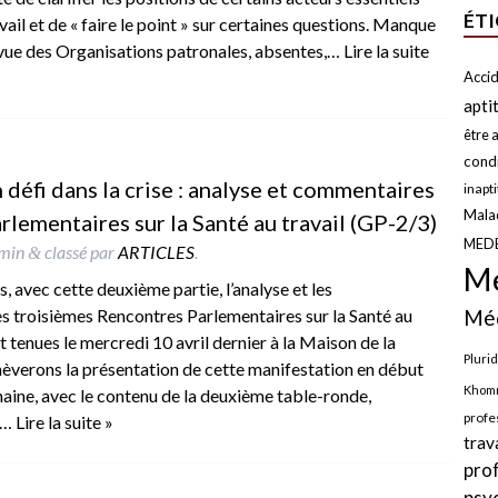
ÉT
vail et de « faire le point » sur certaines questions. Manque
e vue des Organisations patronales, absentes,…
Lire la suite
Accid
apti
être a
condi
n défi dans la crise : analyse et commentaires
inapt
Malad
lementaires sur la Santé au travail (GP-2/3)
MED
min
classé par
ARTICLES
.
&
Mé
 avec cette deuxième partie, l’analyse et les
 troisièmes Rencontres Parlementaires sur la Santé au
Méd
nt tenues le mercredi 10 avril dernier à la Maison de la
Plurid
èverons la présentation de cette manifestation en début
Khomr
aine, avec le contenu de la deuxième table-ronde,
profe
s…
Lire la suite »
trav
pro
psy