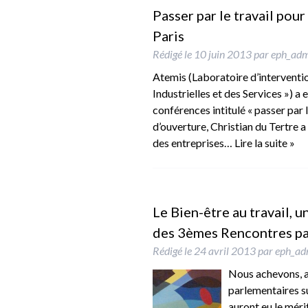
Passer par le travail pour
Paris
Rédigé le
10 juin 2013
par
eph_ad
Atemis (Laboratoire d’interventi
Industrielles et des Services ») 
conférences intitulé « passer par 
d’ouverture, Christian du Tertre
des entreprises…
Lire la suite »
Le Bien-être au travail, u
des 3èmes Rencontres par
Rédigé le
24 avril 2013
par
eph_ad
Nous achevons, a
parlementaires su
auront eu le mérit