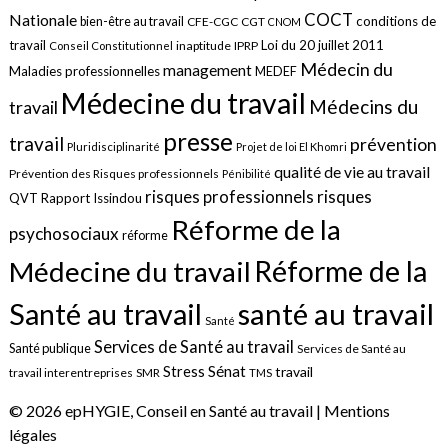
COCT
Nationale
conditions de
bien-être au travail
CFE-CGC
CGT
CNOM
travail
Loi du 20 juillet 2011
inaptitude
IPRP
Conseil Constitutionnel
Médecin du
management
Maladies professionnelles
MEDEF
Médecine du travail
Médecins du
travail
presse
travail
prévention
Pluridisciplinarité
Projet de loi El Khomri
qualité de vie au travail
Prévention des Risques professionnels
Pénibilité
risques
risques professionnels
QVT
Rapport Issindou
Réforme de la
psychosociaux
réforme
Réforme de la
Médecine du travail
santé au travail
Santé au travail
Santé
Services de Santé au travail
Santé publique
Services de Santé au
Sénat
Stress
travail
travail interentreprises
SMR
TMS
© 2026 epHYGIE, Conseil en Santé au travail |
Mentions
légales