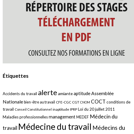
Étiquettes
alerte
aptitude
Assemblée
amiante
Accidents du travail
COCT
Nationale
conditions de
bien-être au travail
CFE-CGC
CGT
CNOM
travail
Loi du 20 juillet 2011
inaptitude
IPRP
Conseil Constitutionnel
Médecin du
management
Maladies professionnelles
MEDEF
Médecine du travail
Médecins du
travail