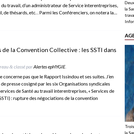
Deux
u travail, d’un administrateur de Service interentreprises,
la Sa
l, de thésards, etc. . Parmi les Conférenciers, on notera la…
trava
Infor
AG
 de la Convention Collective : les SSTI dans
ereau
classé par
Alertes epHYGIE
.
&
 ne concerne pas que le Rapport Issindou et ses suites. J’en
e presse cosigné par les six Organisations syndicales
ervices de Santé au travail interentreprises, « Services de
(SSTI) : rupture des négociations de la convention
Troi
la Sa