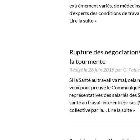
extrêmement variés, de médecins d
d’experts des conditions de travai
Lire la suite »
Rupture des négociations
la tourmente
Rédigé le
26 juin 2015
par
G. Paill
Si la Santé au travail va mal, cela
veux pour preuve le Communiqué d
représentatives des salariés des S
santé au travail interentreprises 
collective par la…
Lire la suite »