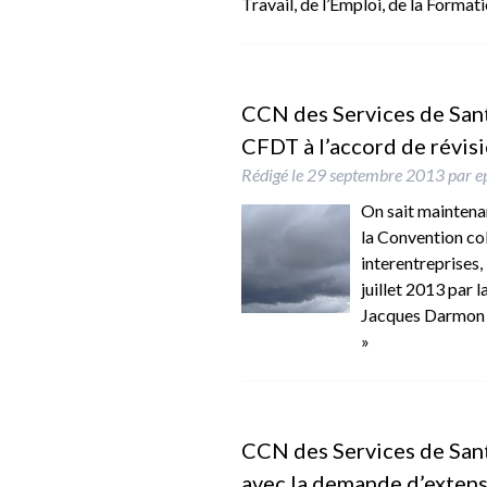
Travail, de l’Emploi, de la Forma
CCN des Services de Santé
CFDT à l’accord de révisi
Rédigé le
29 septembre 2013
par
e
On sait maintenant
la Convention col
interentreprises,
juillet 2013 par
Jacques Darmon 
»
CCN des Services de Santé
avec la demande d’extens