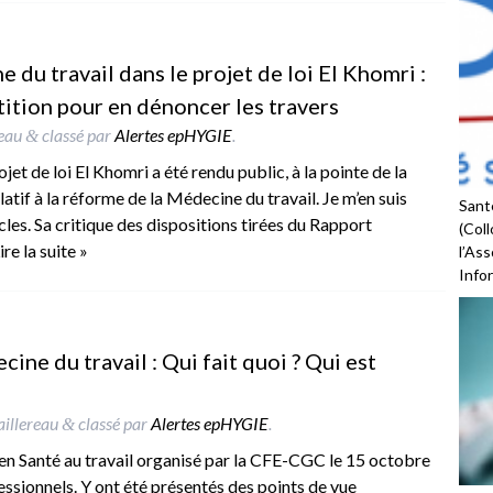
 du travail dans le projet de loi El Khomri :
ition pour en dénoncer les travers
reau
classé par
Alertes epHYGIE
.
&
et de loi El Khomri a été rendu public, à la pointe de la
latif à la réforme de la Médecine du travail. Je m’en suis
Santé
icles. Sa critique des dispositions tirées du Rapport
(Coll
ire la suite »
l’As
Infor
e du travail : Qui fait quoi ? Qui est
aillereau
classé par
Alertes epHYGIE
.
&
 en Santé au travail organisé par la CFE-CGC le 15 octobre
ssionnels. Y ont été présentés des points de vue