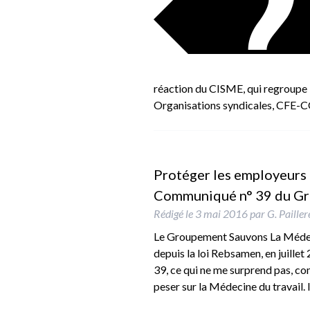
réaction du CISME, qui regroupe le
Organisations syndicales, CFE
Protéger les employeurs d
Communiqué n° 39 du G
Rédigé le
3 mai 2016
par
G. Paille
Le Groupement Sauvons La Médec
depuis la loi Rebsamen, en juillet
39, ce qui ne me surprend pas, co
peser sur la Médecine du travail.