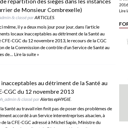
s de répartition des sièges dans les instances
2016
urrier de Monsieur Combrexelle)
Lire 
admin
classé par
ARTICLES
.
&
FO
 même, il y a deux mois jour pour jour, dans l’article
ments locaux inacceptables au détriment de la Santé au
é CFE-CGC du 12 novembre 2013, le recours de la CGC
ion de la Commission de contrôle d’un Service de Santé au
ises de…
Lire la suite »
inacceptables au détriment de la Santé au
FE-CGC du 12 novembre 2013
ph_admin
classé par
Alertes epHYGIE
.
&
la Santé au travail n’en finit pas de poser des problèmes de
rément accordé à un Service interentreprises alsacien, à
ue de la CFE-CGC adressé à Michel Sapin, Ministre du