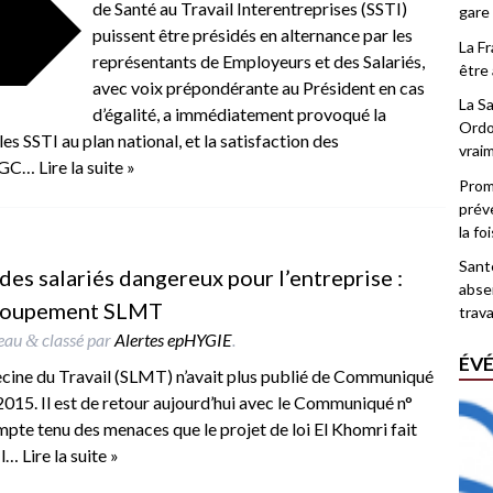
de Santé au Travail Interentreprises (SSTI)
gare
puissent être présidés en alternance par les
La F
représentants de Employeurs et des Salariés,
être 
avec voix prépondérante au Président en cas
La Sa
d’égalité, a immédiatement provoqué la
Ordo
s SSTI au plan national, et la satisfaction des
vrai
-CGC…
Lire la suite »
Promo
prév
la fo
Santé
es salariés dangereux pour l’entreprise :
abse
roupement SLMT
trava
reau
classé par
Alertes epHYGIE
.
&
ÉV
ine du Travail (SLMT) n’avait plus publié de Communiqué
 2015. Il est de retour aujourd’hui avec le Communiqué n°
mpte tenu des menaces que le projet de loi El Khomri fait
 Il…
Lire la suite »