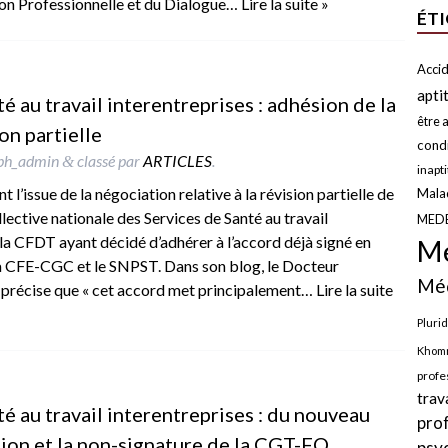
tion Professionnelle et du Dialogue…
Lire la suite »
ÉT
Accid
apti
 au travail interentreprises : adhésion de la
être a
on partielle
condi
ph_admin
classé par
ARTICLES
.
&
inapt
 l’issue de la négociation relative à la révision partielle de
Malad
lective nationale des Services de Santé au travail
MED
 la CFDT ayant décidé d’adhérer à l’accord déjà signé en
Mé
 la CFE-CGC et le SNPST. Dans son blog, le Docteur
Méd
précise que « cet accord met principalement…
Lire la suite
Plurid
Khomr
profe
trav
 au travail interentreprises : du nouveau
pro
ion et la non-signature de la CGT-FO
psy