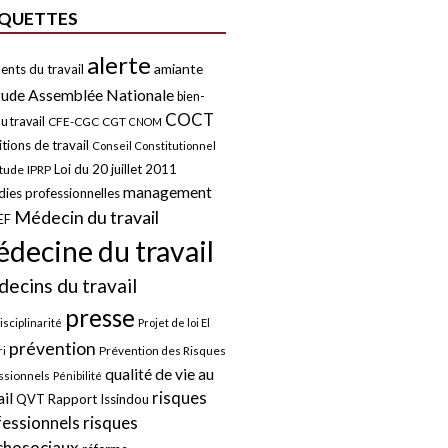
IQUETTES
alerte
amiante
ents du travail
tude
Assemblée Nationale
bien-
COCT
u travail
CFE-CGC
CGT
CNOM
tions de travail
Conseil Constitutionnel
Loi du 20 juillet 2011
itude
IPRP
management
ies professionnelles
Médecin du travail
EF
decine du travail
ecins du travail
presse
isciplinarité
Projet de loi El
prévention
Prévention des Risques
i
qualité de vie au
ssionnels
Pénibilité
risques
ail
QVT
Rapport Issindou
risques
fessionnels
chosociaux