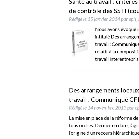
Santé au travail : critère
de contrôle des SSTI (co
Rédigé le
15 janvier 2014
par
eph_
Nous avons évoqué ici
intitulé Des arrange
travail : Communiqu
relatif à la composit
travail interentrepr
Des arrangements locaux 
travail : Communiqué C
Rédigé le
14 novembre 2013
par
e
La mise en place de la réforme de 
tous ordres. Dernier en date, l’ag
l’origine d’un recours hiérarchiq