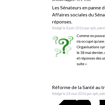
Les Sénateurs en panne 
Affaires sociales du Sén
réponses.
Rédigé le
8 juin 2016
par
eph_admi
Comme on pouvait 
n’a occupé qu’une 
Organisations syn
le 18 mai dernier,
et réponses des un
suite »
Réforme de la Santé au tr
Rédigé le
24 mai 2016
par
eph_ad