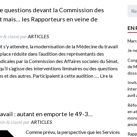
de questions devant la Commission des
at mais… les Rapporteurs en veine de
EN 
n
classé par
ARTICLES
.
&
Marr
s’y attendre, la modernisation de la Médecine du travail
Je ne
place réduite dans l’audition des représentants des
Congr
dicales par la Commission des Affaires sociales du Sénat,
de Ma
 qu’il s’agisse des interventions liminaires ou des questions
doss
s et des autres. Participaient à cette audition :…
Lire la
Invi
inter
avril
Réfor
en at
avail : autant en emporte le 49-3…
mond
min
classé par
ARTICLES
.
&
anci
Comme prévu, la perspective que les Services
Rappo