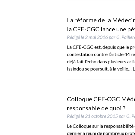
La réforme de la Médecine
la CFE-CGC lance une pét
Rédigé le
2 mai 2016
par
G. Paille
La CFE-CGC est, depuis que le proj
contestation contre l’article 44 re
déjà fait l’écho dans plusieurs art
Issindou se poursuit, à la veille…
L
Colloque CFE-CGC Médecin
responsable de quoi ?
Rédigé le
21 octobre 2015
par
G. P
Le Colloque sur la responsabilité
dernier a réuni de nombreux profe