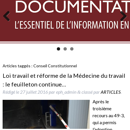
Previous
Next
Articles taggés :
Conseil Constitutionnel
Loi travail et réforme de la Médecine du travail
: le feuilleton continue…
Rédigé le
27 juillet 2016
par
eph_admin
classé par
ARTICLES
.
&
Après le
troisième
recours au 49-3,
qui a permis
l’adoption