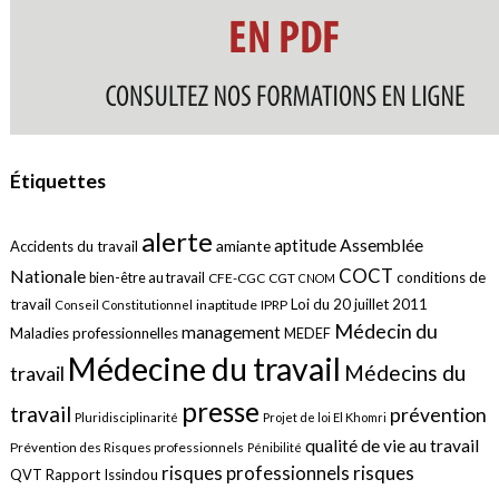
Étiquettes
alerte
aptitude
Assemblée
amiante
Accidents du travail
COCT
Nationale
conditions de
bien-être au travail
CFE-CGC
CGT
CNOM
travail
Loi du 20 juillet 2011
inaptitude
IPRP
Conseil Constitutionnel
Médecin du
management
Maladies professionnelles
MEDEF
Médecine du travail
Médecins du
travail
presse
travail
prévention
Pluridisciplinarité
Projet de loi El Khomri
qualité de vie au travail
Prévention des Risques professionnels
Pénibilité
risques
risques professionnels
QVT
Rapport Issindou