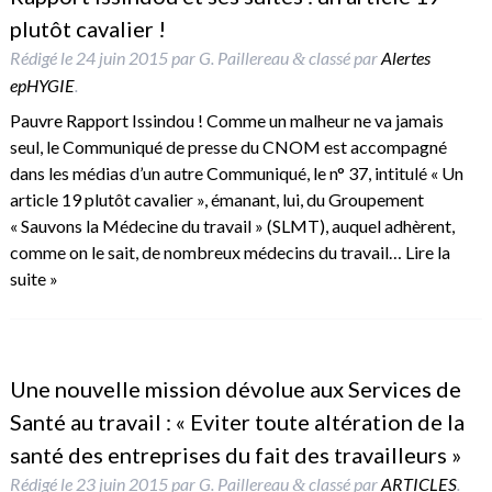
plutôt cavalier !
Rédigé le
24 juin 2015
par
G. Paillereau
classé par
Alertes
&
epHYGIE
.
Pauvre Rapport Issindou ! Comme un malheur ne va jamais
seul, le Communiqué de presse du CNOM est accompagné
dans les médias d’un autre Communiqué, le n° 37, intitulé « Un
article 19 plutôt cavalier », émanant, lui, du Groupement
« Sauvons la Médecine du travail » (SLMT), auquel adhèrent,
comme on le sait, de nombreux médecins du travail…
Lire la
suite »
Une nouvelle mission dévolue aux Services de
Santé au travail : « Eviter toute altération de la
santé des entreprises du fait des travailleurs »
Rédigé le
23 juin 2015
par
G. Paillereau
classé par
ARTICLES
.
&