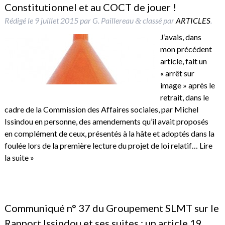
Constitutionnel et au COCT de jouer !
Rédigé le
9 juillet 2015
par
G. Paillereau
classé par
ARTICLES
.
&
J’avais, dans
mon précédent
article, fait un
« arrêt sur
image » après le
retrait, dans le
cadre de la Commission des Affaires sociales, par Michel
Issindou en personne, des amendements qu’il avait proposés
en complément de ceux, présentés à la hâte et adoptés dans la
foulée lors de la première lecture du projet de loi relatif…
Lire
la suite »
Communiqué n° 37 du Groupement SLMT sur le
Rapport Issindou et ses suites : un article 19