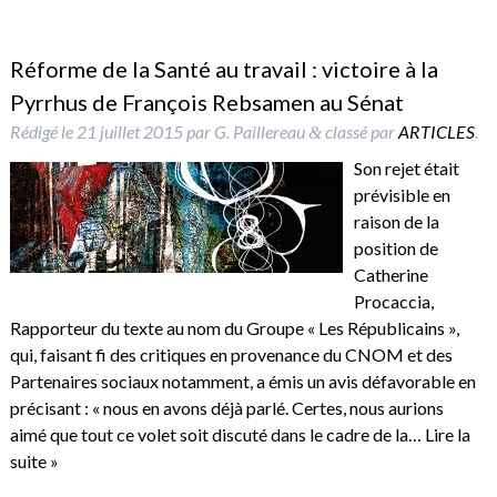
Réforme de la Santé au travail : victoire à la
Pyrrhus de François Rebsamen au Sénat
Rédigé le
21 juillet 2015
par
G. Paillereau
classé par
ARTICLES
.
&
Son rejet était
prévisible en
raison de la
position de
Catherine
Procaccia,
Rapporteur du texte au nom du Groupe « Les Républicains »,
qui, faisant fi des critiques en provenance du CNOM et des
Partenaires sociaux notamment, a émis un avis défavorable en
précisant : « nous en avons déjà parlé. Certes, nous aurions
aimé que tout ce volet soit discuté dans le cadre de la…
Lire la
suite »