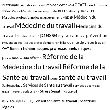
COCT
Nationale
conditions de
bien-être au travail
CFE-CGC
CGT
CNOM
travail
Loi du 20 juillet 2011
inaptitude
IPRP
Conseil Constitutionnel
Médecin du
management
Maladies professionnelles
MEDEF
Médecine du travail
Médecins du
travail
presse
travail
prévention
Pluridisciplinarité
Projet de loi El Khomri
qualité de vie au travail
Prévention des Risques professionnels
Pénibilité
risques
risques professionnels
QVT
Rapport Issindou
Réforme de la
psychosociaux
réforme
Réforme de la
Médecine du travail
santé au travail
Santé au travail
Santé
Services de Santé au travail
Santé publique
Services de Santé au
Sénat
Stress
travail
travail interentreprises
SMR
TMS
© 2026 epHYGIE, Conseil en Santé au travail |
Mentions
légales