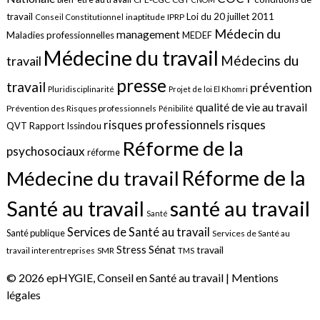
travail
Loi du 20 juillet 2011
inaptitude
IPRP
Conseil Constitutionnel
Médecin du
management
Maladies professionnelles
MEDEF
Médecine du travail
Médecins du
travail
presse
travail
prévention
Pluridisciplinarité
Projet de loi El Khomri
qualité de vie au travail
Prévention des Risques professionnels
Pénibilité
risques
risques professionnels
QVT
Rapport Issindou
Réforme de la
psychosociaux
réforme
Réforme de la
Médecine du travail
santé au travail
Santé au travail
Santé
Services de Santé au travail
Santé publique
Services de Santé au
Sénat
Stress
travail
travail interentreprises
SMR
TMS
© 2026 epHYGIE, Conseil en Santé au travail |
Mentions
légales