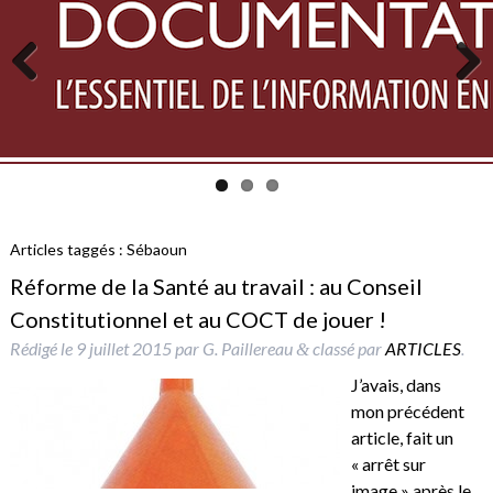
Previous
Next
Articles taggés :
Sébaoun
Réforme de la Santé au travail : au Conseil
Constitutionnel et au COCT de jouer !
Rédigé le
9 juillet 2015
par
G. Paillereau
classé par
ARTICLES
.
&
J’avais, dans
mon précédent
article, fait un
« arrêt sur
image » après le