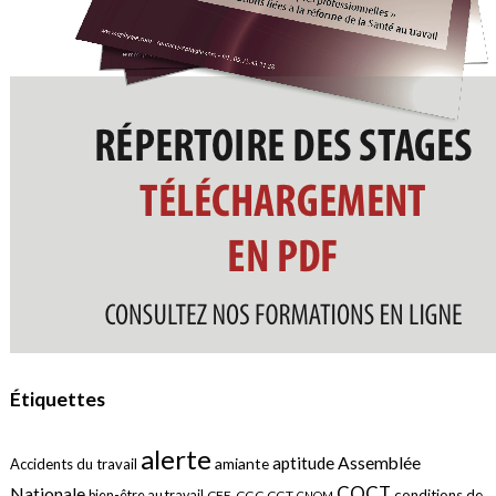
Étiquettes
alerte
aptitude
Assemblée
amiante
Accidents du travail
COCT
Nationale
conditions de
bien-être au travail
CFE-CGC
CGT
CNOM