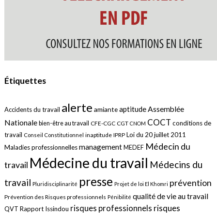
Étiquettes
alerte
aptitude
Assemblée
amiante
Accidents du travail
COCT
Nationale
conditions de
bien-être au travail
CFE-CGC
CGT
CNOM
travail
Loi du 20 juillet 2011
inaptitude
IPRP
Conseil Constitutionnel
Médecin du
management
Maladies professionnelles
MEDEF
Médecine du travail
Médecins du
travail
presse
travail
prévention
Pluridisciplinarité
Projet de loi El Khomri
qualité de vie au travail
Prévention des Risques professionnels
Pénibilité
risques
risques professionnels
QVT
Rapport Issindou