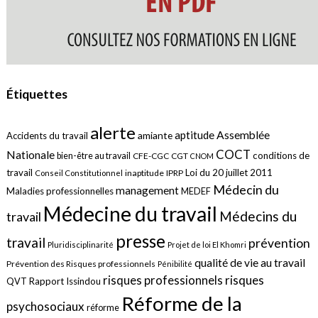
Étiquettes
alerte
aptitude
Assemblée
amiante
Accidents du travail
COCT
Nationale
conditions de
bien-être au travail
CFE-CGC
CGT
CNOM
travail
Loi du 20 juillet 2011
inaptitude
IPRP
Conseil Constitutionnel
Médecin du
management
Maladies professionnelles
MEDEF
Médecine du travail
Médecins du
travail
presse
travail
prévention
Pluridisciplinarité
Projet de loi El Khomri
qualité de vie au travail
Prévention des Risques professionnels
Pénibilité
risques
risques professionnels
QVT
Rapport Issindou
Réforme de la
psychosociaux
réforme