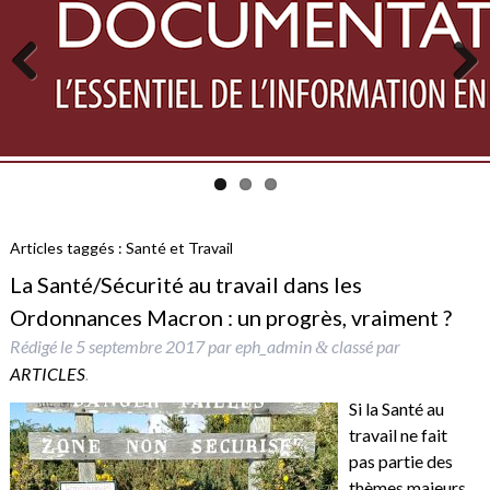
Previous
Next
Articles taggés :
Santé et Travail
La Santé/Sécurité au travail dans les
Ordonnances Macron : un progrès, vraiment ?
Rédigé le
5 septembre 2017
par
eph_admin
classé par
&
ARTICLES
.
Si la Santé au
travail ne fait
pas partie des
thèmes majeurs