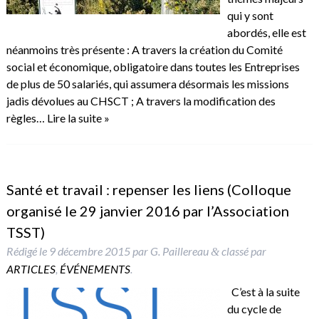
qui y sont
abordés, elle est
néanmoins très présente : A travers la création du Comité
social et économique, obligatoire dans toutes les Entreprises
de plus de 50 salariés, qui assumera désormais les missions
jadis dévolues au CHSCT ; A travers la modification des
règles…
Lire la suite »
Santé et travail : repenser les liens (Colloque
organisé le 29 janvier 2016 par l’Association
TSST)
Rédigé le
9 décembre 2015
par
G. Paillereau
classé par
&
ARTICLES
,
ÉVÉNEMENTS
.
C’est à la suite
du cycle de