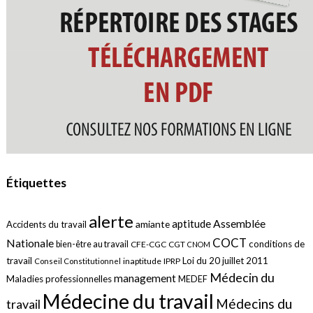
Étiquettes
alerte
aptitude
Assemblée
amiante
Accidents du travail
COCT
Nationale
conditions de
bien-être au travail
CFE-CGC
CGT
CNOM
travail
Loi du 20 juillet 2011
inaptitude
IPRP
Conseil Constitutionnel
Médecin du
management
Maladies professionnelles
MEDEF
Médecine du travail
Médecins du
travail