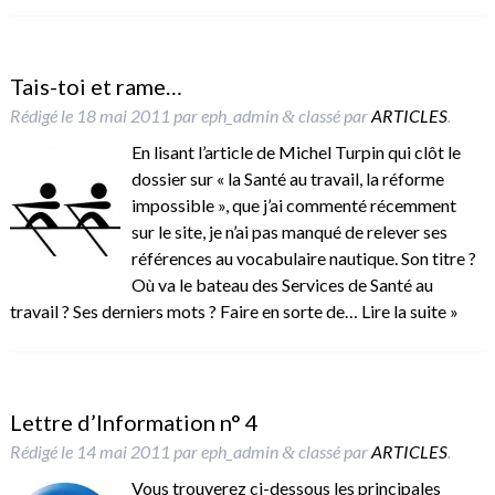
Tais-toi et rame…
Rédigé le
18 mai 2011
par
eph_admin
classé par
ARTICLES
.
&
En lisant l’article de Michel Turpin qui clôt le
dossier sur « la Santé au travail, la réforme
impossible », que j’ai commenté récemment
sur le site, je n’ai pas manqué de relever ses
références au vocabulaire nautique. Son titre ?
Où va le bateau des Services de Santé au
travail ? Ses derniers mots ? Faire en sorte de…
Lire la suite »
Lettre d’Information n° 4
Rédigé le
14 mai 2011
par
eph_admin
classé par
ARTICLES
.
&
Vous trouverez ci-dessous les principales