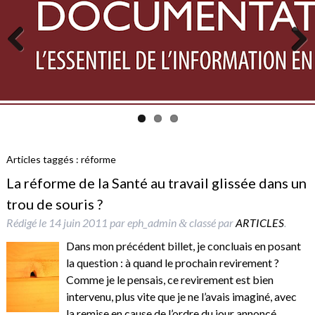
Previous
Next
Articles taggés :
réforme
La réforme de la Santé au travail glissée dans un
trou de souris ?
Rédigé le
14 juin 2011
par
eph_admin
classé par
ARTICLES
.
&
Dans mon précédent billet, je concluais en posant
la question : à quand le prochain revirement ?
Comme je le pensais, ce revirement est bien
intervenu, plus vite que je ne l’avais imaginé, avec
la remise en cause de l’ordre du jour annoncé,