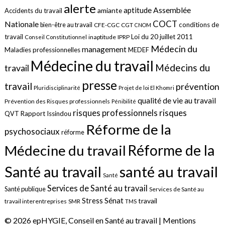
alerte
aptitude
Assemblée
amiante
Accidents du travail
COCT
Nationale
conditions de
bien-être au travail
CFE-CGC
CGT
CNOM
travail
Loi du 20 juillet 2011
inaptitude
IPRP
Conseil Constitutionnel
Médecin du
management
Maladies professionnelles
MEDEF
Médecine du travail
Médecins du
travail
presse
travail
prévention
Pluridisciplinarité
Projet de loi El Khomri
qualité de vie au travail
Prévention des Risques professionnels
Pénibilité
risques
risques professionnels
QVT
Rapport Issindou
Réforme de la
psychosociaux
réforme
Réforme de la
Médecine du travail
santé au travail
Santé au travail
Santé
Services de Santé au travail
Santé publique
Services de Santé au
Sénat
Stress
travail
travail interentreprises
SMR
TMS
© 2026 epHYGIE, Conseil en Santé au travail |
Mentions