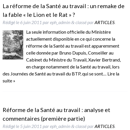
La réforme de la Santé au travail : un remake de
la fable « le Lion et le Rat » ?
Rédigé le
6 juin 2011
par
eph_admin
classé par
ARTICLES
.
&
La seule information officielle du Ministère
actuellement disponible en ce qui concerne la
réforme de la Santé au travail est apparemment
celle donnée par Bruno Dupuis, Conseiller au
Cabinet du Ministre du Travail, Xavier Bertrand,
en charge notamment de la Santé au travail, lors
des Journées de Santé au travail du BTP, qui se sont…
Lire la
suite »
Réforme de la Santé au travail : analyse et
commentaires (première partie)
Rédigé le
5 juin 2011
par
eph_admin
classé par
ARTICLES
.
&