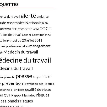
IQUETTES
alerte
amiante
ents du travail
tude
Assemblée Nationale
bien-
COCT
u travail
CFE-CGC
CGT
CNOM
tions de travail
Conseil Constitutionnel
Loi du 20 juillet 2011
itude
IPRP
management
ies professionnelles
Médecin du travail
EF
decine du travail
ecins du travail
presse
isciplinarité
Projet de loi El
prévention
Prévention des Risques
i
qualité de vie au
ssionnels
Pénibilité
risques
ail
QVT
Rapport Issindou
risques
fessionnels
chosociaux