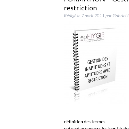
restriction
Rédigé le
7 avril 2011
par
Gabriel 
définition des termes
qui peut prononcer les inaptitude