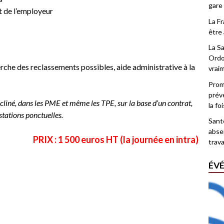
gare
et de l’employeur
La F
être 
La Sa
Ordo
rche des reclassements possibles, aide administrative à la
vrai
Promo
prév
décliné, dans les PME et même les TPE, sur la base d’un contrat,
la fo
tations ponctuelles.
Santé
abse
PRIX : 1 500 euros HT (la journée en intra)
trava
ÉV