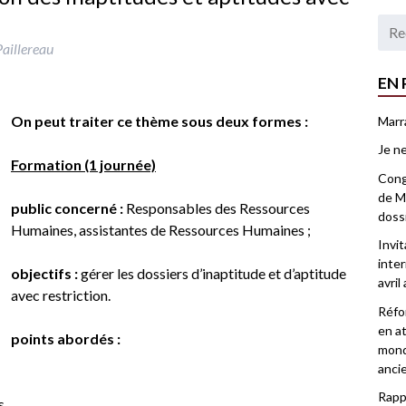
Paillereau
EN 
On peut traiter ce thème sous deux formes :
Marr
Je ne
Formation (1 journée)
Congr
de Ma
public concerné :
Responsables des Ressources
doss
Humaines, assistantes de Ressources Humaines ;
Invi
inter
objectifs :
gérer les dossiers d’inaptitude et d’aptitude
avril
avec restriction.
Réfor
en at
points abordés :
mond
anci
Rappo
s