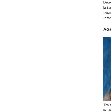
Deux
la Sa
trava
Infor
AG
Troi
la Sa