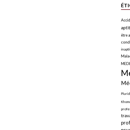
ÉT
Accid
apti
être a
condi
inapt
Malad
MED
Mé
Méd
Plurid
Khomr
profe
trav
pro
psy