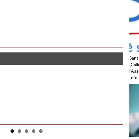
Santé
(Coll
l’As
Infor