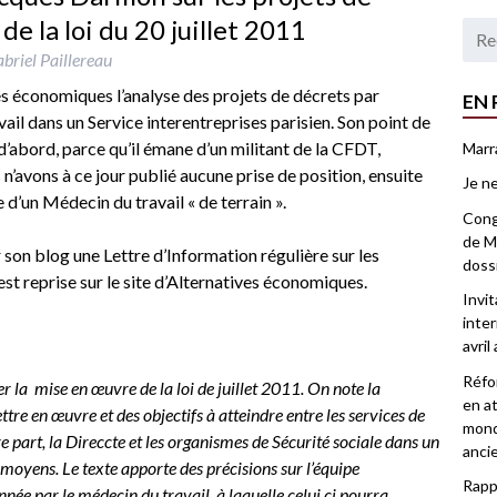
de la loi du 20 juillet 2011
briel Paillereau
ves économiques l’analyse des projets de décrets par
EN 
l dans un Service interentreprises parisien. Son point de
d’abord, parce qu’il émane d’un militant de la CFDT,
Marr
n’avons à ce jour publié aucune prise de position, ensuite
Je ne
 d’un Médecin du travail « de terrain ».
Congr
de Ma
 son blog une Lettre d’Information régulière sur les
doss
 est reprise sur le site d’Alternatives économiques.
Invi
inter
avril
Réfor
r la mise en œuvre de la loi de juillet 2011. On note la
en at
re en œuvre et des objectifs à atteindre entre les services de
mond
tre part, la Direccte et les organismes de Sécurité sociale dans un
anci
e moyens. Le texte apporte des précisions sur l’équipe
Rappo
nnée par le médecin du travail, à laquelle celui ci pourra