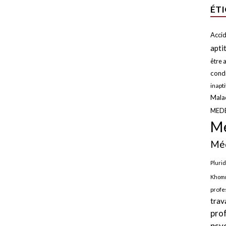
ÉT
Accid
apti
être a
condi
inapt
Malad
MED
Mé
Méd
Plurid
Khomr
profe
trav
pro
psy