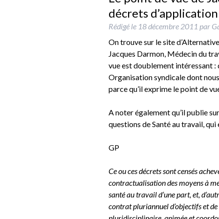
décrets d’application 
Rédigé le
18 décembre 2011
par
Ga
On trouve sur le site d’Alternati
Jacques Darmon, Médecin du travai
vue est doublement intéressant : 
Organisation syndicale dont nous 
parce qu’il exprime le point de vue
A noter également qu’il publie sur
questions de Santé au travail, qui
GP
Ce ou ces décrets sont censés acheve
contractualisation des moyens à mett
santé au travail d’une part, et, d’au
contrat pluriannuel d’objectifs et d
pluridisciplinaire, animée et coordo