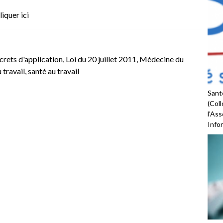
liquer ici
rets d'application
,
Loi du 20 juillet 2011
,
Médecine du
 travail
,
santé au travail
Santé
(Coll
l’As
Infor