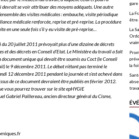
gare
ui devrait se voir attribuer des moyens adéquats. Une autre
La F
ensemble des visites médicales : embauche, visite périodique
être 
illance médicale renforcée, reprise et pré-reprise. La procédure
te en une seule fois s’il y eu visite de pré-reprise…
La Sa
Ordo
vrai
 du 20 juillet 2011 prévoyait plus d’une dizaine de décrets
s et des décrets en Conseil d’Etat. Le Ministère du travail a fait
Promo
 document unique qui devait être soumis au Coct (le Conseil
prév
la fo
ail) le 9 décembre 2011. Le débat n’étant pas terminé le
 lundi 12 décembre 2011 pendant la journée et s’est achevé dans
Santé
fs issus de ce document devraient être publiés en février 2012.
abse
trava
ue vous pourrez trouver sur le site epHYGIE
quel Gabriel Paillereau, ancien directeur général du Cisme,
ÉV
omiques.fr