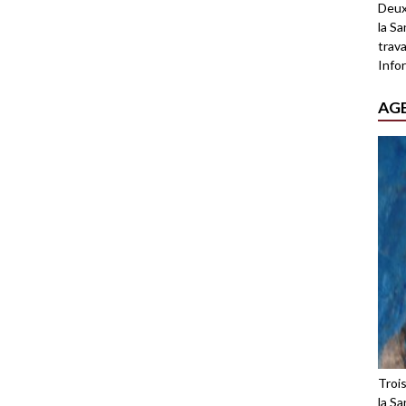
Deux
la Sa
trava
Infor
AG
Troi
la Sa