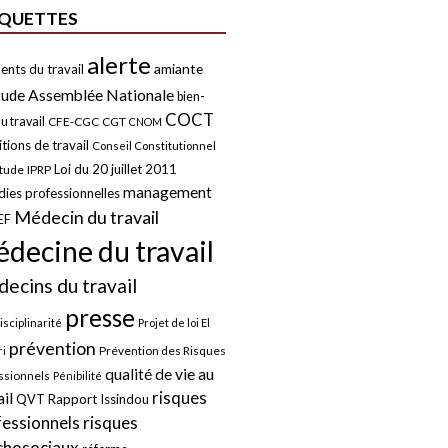
IQUETTES
alerte
amiante
ents du travail
tude
Assemblée Nationale
bien-
COCT
u travail
CFE-CGC
CGT
CNOM
tions de travail
Conseil Constitutionnel
Loi du 20 juillet 2011
itude
IPRP
management
ies professionnelles
Médecin du travail
EF
decine du travail
ecins du travail
presse
isciplinarité
Projet de loi El
prévention
Prévention des Risques
i
qualité de vie au
ssionnels
Pénibilité
risques
ail
QVT
Rapport Issindou
risques
fessionnels
chosociaux