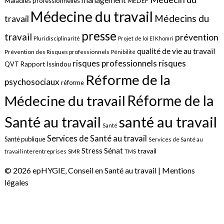
management
Maladies professionnelles
MEDEF
Médecine du travail
Médecins du
travail
presse
travail
prévention
Pluridisciplinarité
Projet de loi El Khomri
qualité de vie au travail
Prévention des Risques professionnels
Pénibilité
risques
risques professionnels
QVT
Rapport Issindou
Réforme de la
psychosociaux
réforme
Réforme de la
Médecine du travail
santé au travail
Santé au travail
Santé
Services de Santé au travail
Santé publique
Services de Santé au
Sénat
Stress
travail
travail interentreprises
SMR
TMS
© 2026 epHYGIE, Conseil en Santé au travail |
Mentions
légales