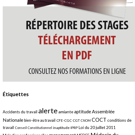
Étiquettes
alerte
aptitude
Assemblée
amiante
Accidents du travail
COCT
Nationale
conditions de
bien-être au travail
CFE-CGC
CGT
CNOM
travail
Loi du 20 juillet 2011
inaptitude
IPRP
Conseil Constitutionnel
Médecin du