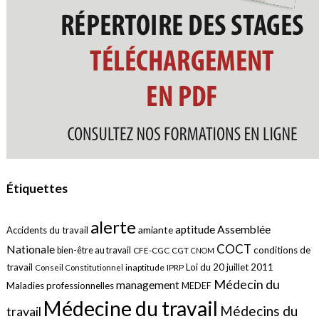
Étiquettes
alerte
aptitude
Assemblée
amiante
Accidents du travail
COCT
Nationale
conditions de
bien-être au travail
CFE-CGC
CGT
CNOM
travail
Loi du 20 juillet 2011
inaptitude
IPRP
Conseil Constitutionnel
Médecin du
management
Maladies professionnelles
MEDEF
Médecine du travail
Médecins du
travail