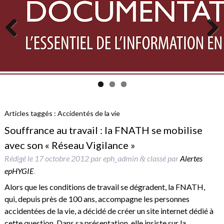
Previous
Next
Articles taggés :
Accidentés de la vie
Souffrance au travail : la FNATH se mobilise
avec son « Réseau Vigilance »
Rédigé le
17 octobre 2012
par
eph_admin
classé par
Alertes
&
epHYGIE
.
Alors que les conditions de travail se dégradent, la FNATH,
qui, depuis près de 100 ans, accompagne les personnes
accidentées de la vie, a décidé de créer un site internet dédié à
cette question. Dans sa présentation, elle insiste sur la