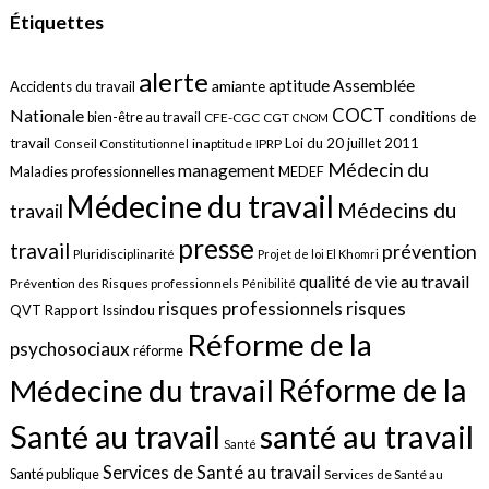
Étiquettes
alerte
aptitude
Assemblée
amiante
Accidents du travail
COCT
Nationale
conditions de
bien-être au travail
CFE-CGC
CGT
CNOM
travail
Loi du 20 juillet 2011
inaptitude
IPRP
Conseil Constitutionnel
Médecin du
management
Maladies professionnelles
MEDEF
Médecine du travail
Médecins du
travail
presse
travail
prévention
Pluridisciplinarité
Projet de loi El Khomri
qualité de vie au travail
Prévention des Risques professionnels
Pénibilité
risques
risques professionnels
QVT
Rapport Issindou
Réforme de la
psychosociaux
réforme
Réforme de la
Médecine du travail
santé au travail
Santé au travail
Santé
Services de Santé au travail
Santé publique
Services de Santé au