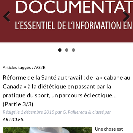
Previous
Next
Articles taggés :
AG2R
Réforme de la Santé au travail : de la « cabane au
Canada » à la diététique en passant par la
pratique du sport, un parcours éclectique…
(Partie 3/3)
Rédigé le
1 décembre 2015
par
G. Paillereau
classé par
&
ARTICLES
.
Une chose est