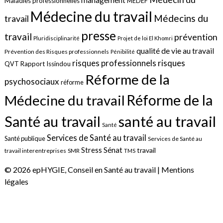
management
Maladies professionnelles
MEDEF
Médecine du travail
Médecins du
travail
presse
travail
prévention
Pluridisciplinarité
Projet de loi El Khomri
qualité de vie au travail
Prévention des Risques professionnels
Pénibilité
risques
risques professionnels
QVT
Rapport Issindou
Réforme de la
psychosociaux
réforme
Réforme de la
Médecine du travail
santé au travail
Santé au travail
Santé
Services de Santé au travail
Santé publique
Services de Santé au
Sénat
Stress
travail
travail interentreprises
SMR
TMS
© 2026 epHYGIE, Conseil en Santé au travail |
Mentions
légales