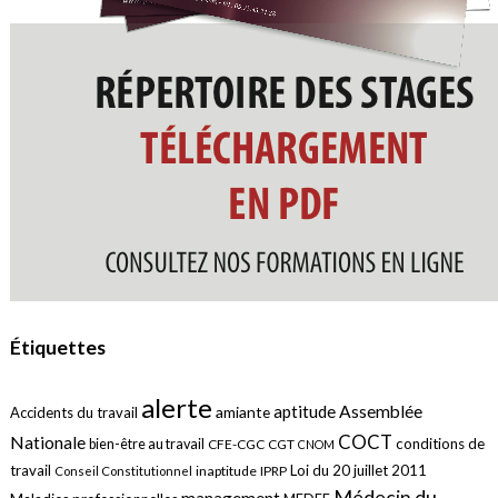
Étiquettes
alerte
aptitude
Assemblée
amiante
Accidents du travail
COCT
Nationale
conditions de
bien-être au travail
CFE-CGC
CGT
CNOM
travail
Loi du 20 juillet 2011
inaptitude
IPRP
Conseil Constitutionnel
Médecin du