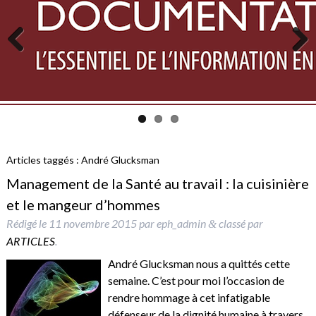
Previous
Next
Articles taggés :
André Glucksman
Management de la Santé au travail : la cuisinière
et le mangeur d’hommes
Rédigé le
11 novembre 2015
par
eph_admin
classé par
&
ARTICLES
.
André Glucksman nous a quittés cette
semaine. C’est pour moi l’occasion de
rendre hommage à cet infatigable
défenseur de la dignité humaine à travers