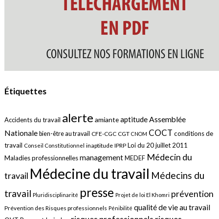
Étiquettes
alerte
aptitude
Assemblée
amiante
Accidents du travail
COCT
Nationale
conditions de
bien-être au travail
CFE-CGC
CGT
CNOM
travail
Loi du 20 juillet 2011
inaptitude
IPRP
Conseil Constitutionnel
Médecin du
management
Maladies professionnelles
MEDEF
Médecine du travail
Médecins du
travail
presse
travail
prévention
Pluridisciplinarité
Projet de loi El Khomri
qualité de vie au travail
Prévention des Risques professionnels
Pénibilité