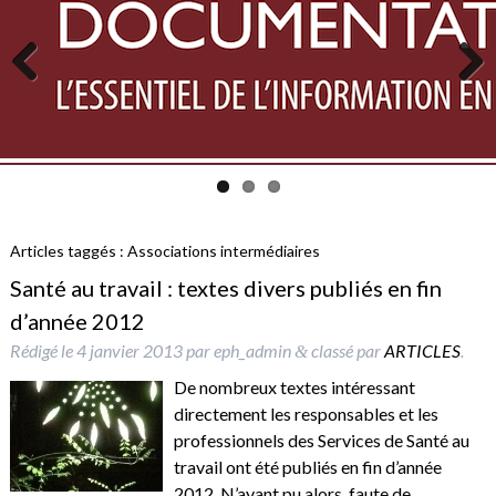
Previous
Next
Articles taggés :
Associations intermédiaires
Santé au travail : textes divers publiés en fin
d’année 2012
Rédigé le
4 janvier 2013
par
eph_admin
classé par
ARTICLES
.
&
De nombreux textes intéressant
directement les responsables et les
professionnels des Services de Santé au
travail ont été publiés en fin d’année
2012. N’ayant pu alors, faute de