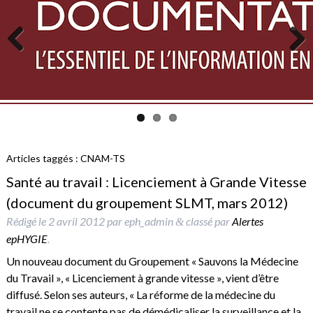
Previous
Next
Articles taggés :
CNAM-TS
Santé au travail : Licenciement à Grande Vitesse
(document du groupement SLMT, mars 2012)
Rédigé le
2 avril 2012
par
eph_admin
classé par
Alertes
&
epHYGIE
.
Un nouveau document du Groupement « Sauvons la Médecine
du Travail », « Licenciement à grande vitesse », vient d’être
diffusé. Selon ses auteurs, « La réforme de la médecine du
travail ne se contente pas de démédicaliser la surveillance et la