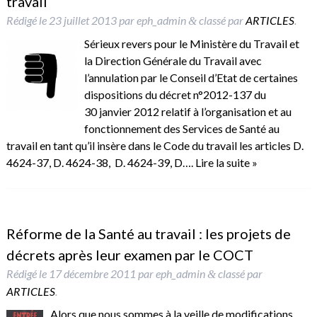
travail
Rédigé le
23 juillet 2013
par
eph_admin
classé par
ARTICLES
.
&
Sérieux revers pour le Ministère du Travail et
la Direction Générale du Travail avec
l’annulation par le Conseil d’Etat de certaines
dispositions du décret n°2012-137 du
30 janvier 2012 relatif à l’organisation et au
fonctionnement des Services de Santé au
travail en tant qu’il insère dans le Code du travail les articles D.
4624-37, D. 4624-38, D. 4624-39, D….
Lire la suite »
Réforme de la Santé au travail : les projets de
décrets après leur examen par le COCT
Rédigé le
17 décembre 2011
par
eph_admin
classé par
&
ARTICLES
.
Alors que nous sommes à la veille de modifications