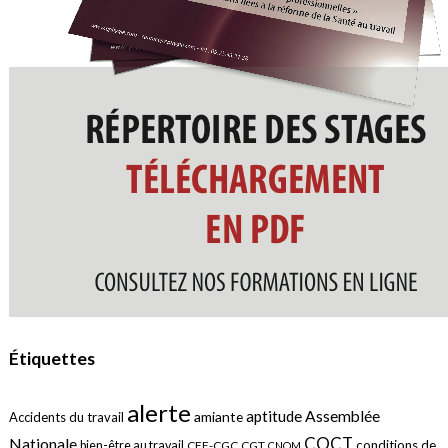
Étiquettes
alerte
aptitude
Assemblée
amiante
Accidents du travail
COCT
Nationale
conditions de
bien-être au travail
CFE-CGC
CGT
CNOM