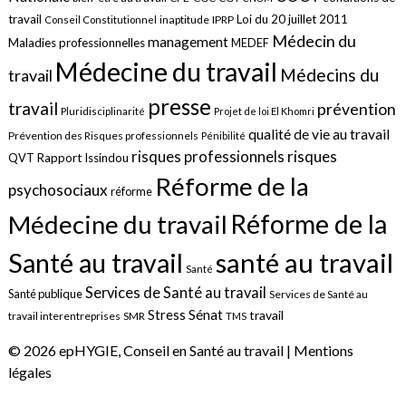
travail
Loi du 20 juillet 2011
inaptitude
IPRP
Conseil Constitutionnel
Médecin du
management
Maladies professionnelles
MEDEF
Médecine du travail
Médecins du
travail
presse
travail
prévention
Pluridisciplinarité
Projet de loi El Khomri
qualité de vie au travail
Prévention des Risques professionnels
Pénibilité
risques
risques professionnels
QVT
Rapport Issindou
Réforme de la
psychosociaux
réforme
Réforme de la
Médecine du travail
santé au travail
Santé au travail
Santé
Services de Santé au travail
Santé publique
Services de Santé au
Sénat
Stress
travail
travail interentreprises
SMR
TMS
© 2026 epHYGIE, Conseil en Santé au travail |
Mentions
légales