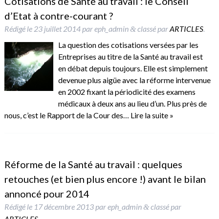
Cotisations de Santé au travail : le Conseil
d’Etat à contre-courant ?
Rédigé le
23 juillet 2014
par
eph_admin
classé par
ARTICLES
.
&
La question des cotisations versées par les
Entreprises au titre de la Santé au travail est
en débat depuis toujours. Elle est simplement
devenue plus aigüe avec la réforme intervenue
en 2002 fixant la périodicité des examens
médicaux à deux ans au lieu d’un. Plus près de
nous, c’est le Rapport de la Cour des…
Lire la suite »
Réforme de la Santé au travail : quelques
retouches (et bien plus encore !) avant le bilan
annoncé pour 2014
Rédigé le
17 décembre 2013
par
eph_admin
classé par
&
ARTICLES
.