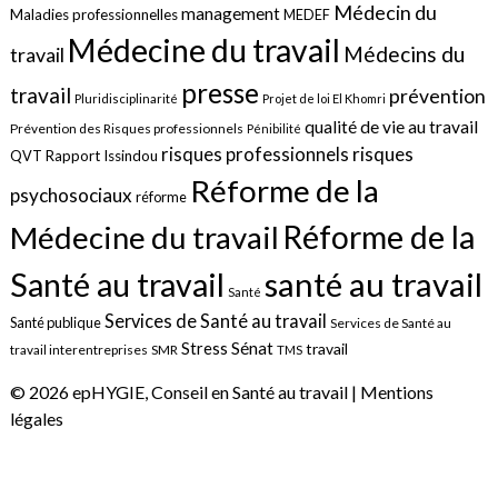
Médecin du
management
Maladies professionnelles
MEDEF
Médecine du travail
Médecins du
travail
presse
travail
prévention
Pluridisciplinarité
Projet de loi El Khomri
qualité de vie au travail
Prévention des Risques professionnels
Pénibilité
risques
risques professionnels
QVT
Rapport Issindou
Réforme de la
psychosociaux
réforme
Réforme de la
Médecine du travail
santé au travail
Santé au travail
Santé
Services de Santé au travail
Santé publique
Services de Santé au
Sénat
Stress
travail
travail interentreprises
SMR
TMS
© 2026 epHYGIE, Conseil en Santé au travail |
Mentions
légales