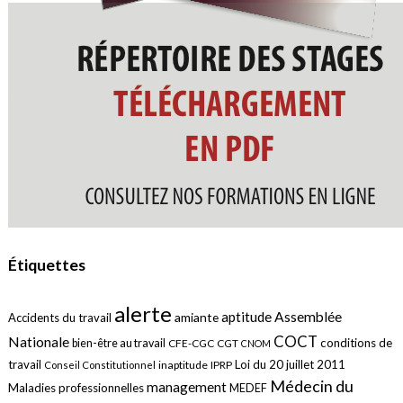
Étiquettes
alerte
aptitude
Assemblée
amiante
Accidents du travail
COCT
Nationale
conditions de
bien-être au travail
CFE-CGC
CGT
CNOM
travail
Loi du 20 juillet 2011
inaptitude
IPRP
Conseil Constitutionnel
Médecin du
management
Maladies professionnelles
MEDEF