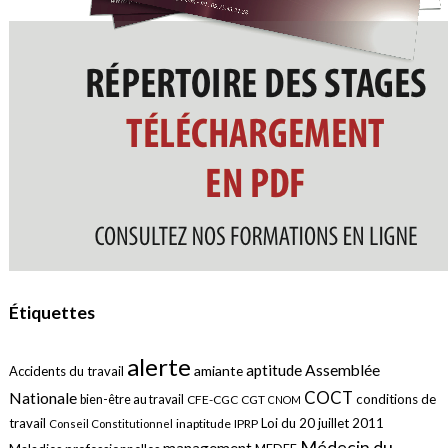
Étiquettes
alerte
aptitude
Assemblée
amiante
Accidents du travail
COCT
Nationale
conditions de
bien-être au travail
CFE-CGC
CGT
CNOM
travail
Loi du 20 juillet 2011
inaptitude
IPRP
Conseil Constitutionnel
Médecin du