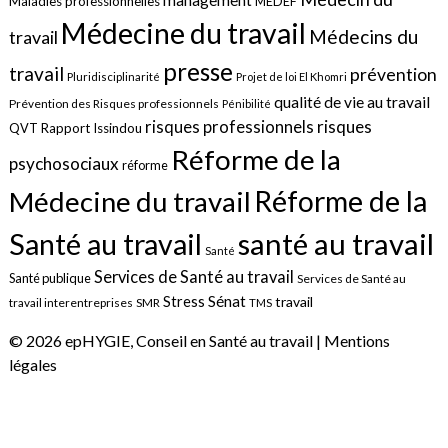
management
Maladies professionnelles
MEDEF
Médecine du travail
Médecins du
travail
presse
travail
prévention
Pluridisciplinarité
Projet de loi El Khomri
qualité de vie au travail
Prévention des Risques professionnels
Pénibilité
risques
risques professionnels
QVT
Rapport Issindou
Réforme de la
psychosociaux
réforme
Réforme de la
Médecine du travail
santé au travail
Santé au travail
Santé
Services de Santé au travail
Santé publique
Services de Santé au
Sénat
Stress
travail
travail interentreprises
SMR
TMS
© 2026 epHYGIE, Conseil en Santé au travail |
Mentions
légales