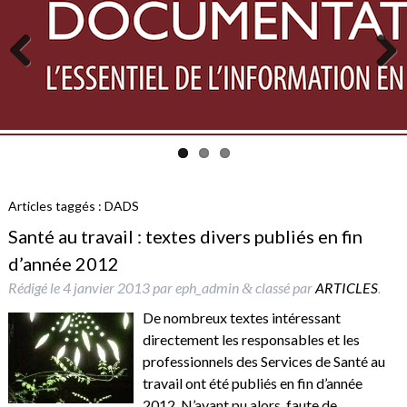
Previous
Next
Articles taggés :
DADS
Santé au travail : textes divers publiés en fin
d’année 2012
Rédigé le
4 janvier 2013
par
eph_admin
classé par
ARTICLES
.
&
De nombreux textes intéressant
directement les responsables et les
professionnels des Services de Santé au
travail ont été publiés en fin d’année
2012. N’ayant pu alors, faute de