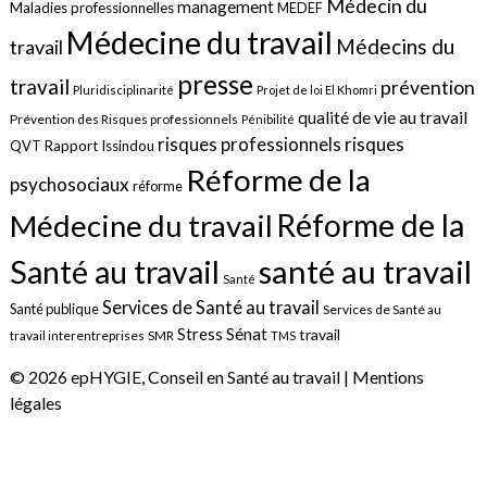
Médecin du
management
Maladies professionnelles
MEDEF
Médecine du travail
Médecins du
travail
presse
travail
prévention
Pluridisciplinarité
Projet de loi El Khomri
qualité de vie au travail
Prévention des Risques professionnels
Pénibilité
risques
risques professionnels
QVT
Rapport Issindou
Réforme de la
psychosociaux
réforme
Réforme de la
Médecine du travail
santé au travail
Santé au travail
Santé
Services de Santé au travail
Santé publique
Services de Santé au
Sénat
Stress
travail
travail interentreprises
SMR
TMS
© 2026 epHYGIE, Conseil en Santé au travail |
Mentions
légales