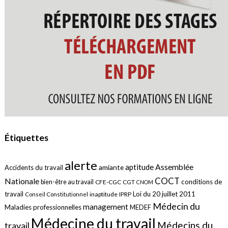
Étiquettes
alerte
aptitude
Assemblée
amiante
Accidents du travail
COCT
Nationale
conditions de
bien-être au travail
CFE-CGC
CGT
CNOM
travail
Loi du 20 juillet 2011
inaptitude
IPRP
Conseil Constitutionnel
Médecin du
management
Maladies professionnelles
MEDEF
Médecine du travail
Médecins du
travail