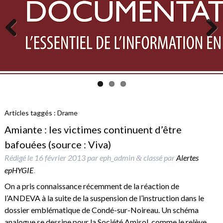
Previous
Next
Articles taggés :
Drame
Amiante : les victimes continuent d’être
bafouées (source : Viva)
Rédigé le
16 février 2013
par
eph_admin
classé par
Alertes
&
epHYGIE
.
On a pris connaissance récemment de la réaction de
l’ANDEVA à la suite de la suspension de l’instruction dans le
dossier emblématique de Condé-sur-Noireau. Un schéma
analogue se dessine pour la Société Amisol, comme le relève