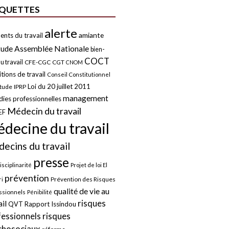
IQUETTES
alerte
amiante
ents du travail
tude
Assemblée Nationale
bien-
COCT
u travail
CFE-CGC
CGT
CNOM
tions de travail
Conseil Constitutionnel
Loi du 20 juillet 2011
itude
IPRP
management
ies professionnelles
Médecin du travail
EF
decine du travail
ecins du travail
presse
isciplinarité
Projet de loi El
prévention
Prévention des Risques
i
qualité de vie au
ssionnels
Pénibilité
risques
ail
QVT
Rapport Issindou
risques
fessionnels
chosociaux