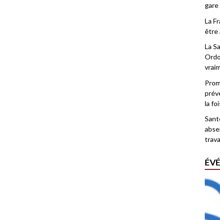
gare
La F
être 
La Sa
Ordo
vrai
Promo
prév
la fo
Santé
abse
trava
ÉV