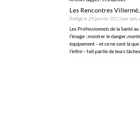
Les Rencontres Villermé,
Rédigé le
29 janvier 2013
par
eph_
Les Professionnels de la Santé au 
l’image : montrer le danger, mon
équipement – et ce ne sont là que
l’infini – fait partie de leurs tâc