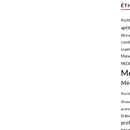
ÉT
Accid
apti
être a
condi
inapt
Malad
MED
Mé
Méd
Plurid
Khomr
profe
trav
pro
psy