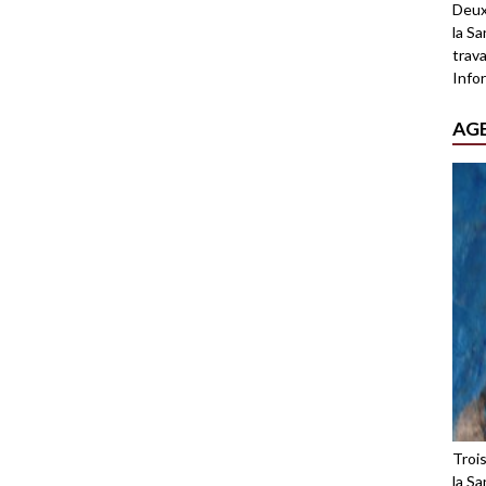
Deux
la Sa
trava
Infor
AG
Troi
la Sa