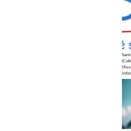
Santé
(Coll
l’As
Infor