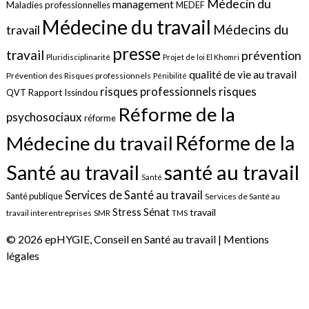
Médecin du
management
Maladies professionnelles
MEDEF
Médecine du travail
Médecins du
travail
presse
travail
prévention
Pluridisciplinarité
Projet de loi El Khomri
qualité de vie au travail
Prévention des Risques professionnels
Pénibilité
risques
risques professionnels
QVT
Rapport Issindou
Réforme de la
psychosociaux
réforme
Réforme de la
Médecine du travail
santé au travail
Santé au travail
Santé
Services de Santé au travail
Santé publique
Services de Santé au
Sénat
Stress
travail
travail interentreprises
SMR
TMS
© 2026 epHYGIE, Conseil en Santé au travail |
Mentions
légales