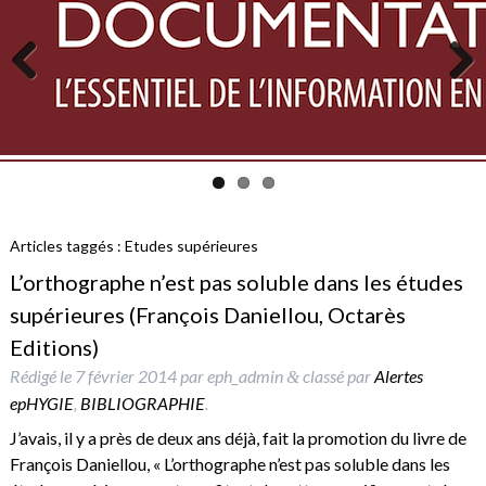
Previous
Next
Articles taggés :
Etudes supérieures
L’orthographe n’est pas soluble dans les études
supérieures (François Daniellou, Octarès
Editions)
Rédigé le
7 février 2014
par
eph_admin
classé par
Alertes
&
epHYGIE
,
BIBLIOGRAPHIE
.
J’avais, il y a près de deux ans déjà, fait la promotion du livre de
François Daniellou, « L’orthographe n’est pas soluble dans les