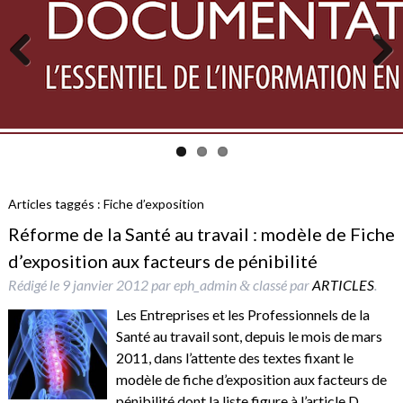
Previous
Next
Articles taggés :
Fiche d’exposition
Réforme de la Santé au travail : modèle de Fiche
d’exposition aux facteurs de pénibilité
Rédigé le
9 janvier 2012
par
eph_admin
classé par
ARTICLES
.
&
Les Entreprises et les Professionnels de la
Santé au travail sont, depuis le mois de mars
2011, dans l’attente des textes fixant le
modèle de fiche d’exposition aux facteurs de
pénibilité dont la liste figure à l’article D.