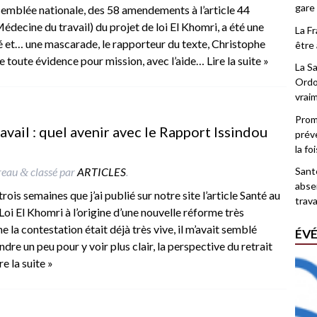
gare
ssemblée nationale, des 58 amendements à l’article 44
édecine du travail) du projet de loi El Khomri, a été une
La F
é et… une mascarade, le rapporteur du texte, Christophe
être 
de toute évidence pour mission, avec l’aide…
Lire la suite »
La Sa
Ordo
vrai
Promo
avail : quel avenir avec le Rapport Issindou
prév
la fo
reau
classé par
ARTICLES
.
Santé
&
abse
trois semaines que j’ai publié sur notre site l’article Santé au
trava
e Loi El Khomri à l’origine d’une nouvelle réforme très
la contestation était déjà très vive, il m’avait semblé
ÉV
dre un peu pour y voir plus clair, la perspective du retrait
re la suite »