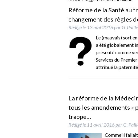
Réforme de la Santé au tra
changement des règles d
Rédigé le
13 mai 2016
par
G. Paill
Le (mauvais) sort en
a été globalement in
présenté comme venan
Services du Premier M
attribué la paterni
La réforme de la Médecine
tous les amendements « p
trappe…
Rédigé le
11 avril 2016
par
G. Pail
Comme il fallait