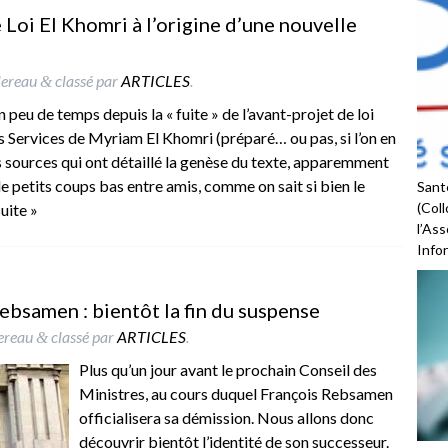
re Loi El Khomri à l’origine d’une nouvelle
lereau
classé par
ARTICLES
.
&
un peu de temps depuis la « fuite » de l’avant-projet de loi
s Services de Myriam El Khomri (préparé… ou pas, si l’on en
s sources qui ont détaillé la genèse du texte, apparemment
 petits coups bas entre amis, comme on sait si bien le
Santé
(Coll
suite »
l’As
Infor
ebsamen : bientôt la fin du suspense
lereau
classé par
ARTICLES
.
&
Plus qu’un jour avant le prochain Conseil des
Ministres, au cours duquel François Rebsamen
officialisera sa démission. Nous allons donc
découvrir bientôt l’identité de son successeur.