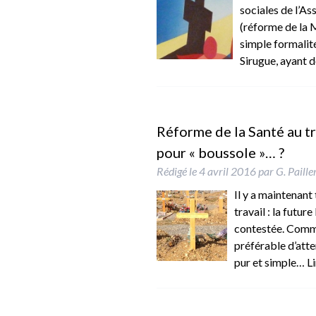
sociales de l’A
(réforme de la M
simple formalit
Sirugue, ayant 
Réforme de la Santé au tr
pour « boussole »… ?
Rédigé le
4 avril 2016
par
G. Paille
Il y a maintenant 
travail : la futur
contestée. Comme 
préférable d’atten
pur et simple…
Li