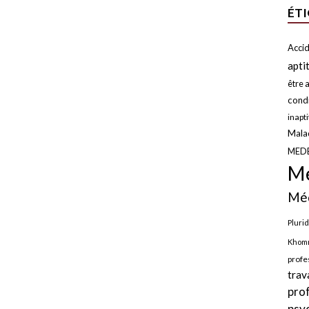
ÉT
Accid
apti
être a
condi
inapt
Malad
MED
Mé
Méd
Plurid
Khomr
profe
trav
pro
psy