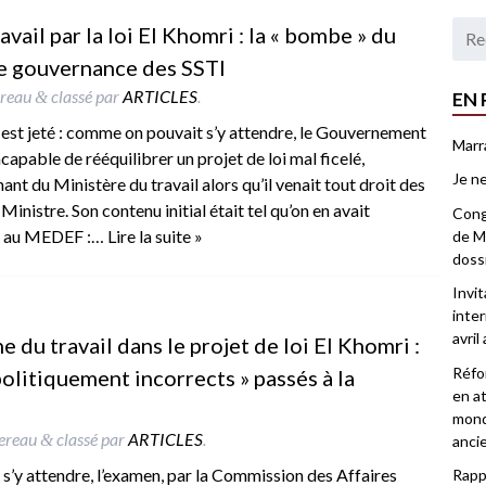
vail par la loi El Khomri : la « bombe » du
e gouvernance des SSTI
ereau
classé par
ARTICLES
.
EN 
&
 est jeté : comme on pouvait s’y attendre, le Gouvernement
Marr
capable de rééquilibrer un projet de loi mal ficelé,
Je ne
t du Ministère du travail alors qu’il venait tout droit des
inistre. Son contenu initial était tel qu’on en avait
Congr
té au MEDEF :…
Lire la suite »
de Ma
doss
Invi
inter
avril
 du travail dans le projet de loi El Khomri :
Réfor
olitiquement incorrects » passés à la
en at
mond
lereau
classé par
ARTICLES
.
&
anci
 s’y attendre, l’examen, par la Commission des Affaires
Rappo