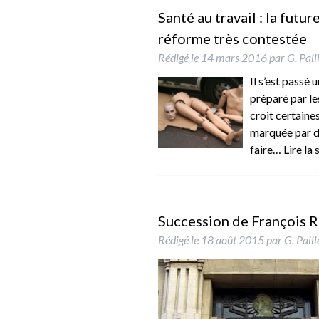
Santé au travail : la futu
réforme très contestée
Rédigé le
14 mars 2016
par
G. Pail
Il s’est passé 
préparé par le
croit certaine
marquée par de
faire…
Lire la 
Succession de François R
Rédigé le
18 août 2015
par
G. Pail