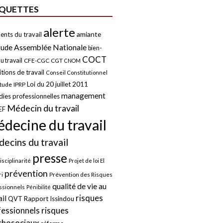
IQUETTES
alerte
amiante
ents du travail
tude
Assemblée Nationale
bien-
COCT
u travail
CFE-CGC
CGT
CNOM
tions de travail
Conseil Constitutionnel
Loi du 20 juillet 2011
itude
IPRP
management
ies professionnelles
Médecin du travail
EF
decine du travail
ecins du travail
presse
isciplinarité
Projet de loi El
prévention
Prévention des Risques
i
qualité de vie au
ssionnels
Pénibilité
risques
ail
QVT
Rapport Issindou
risques
fessionnels
chosociaux