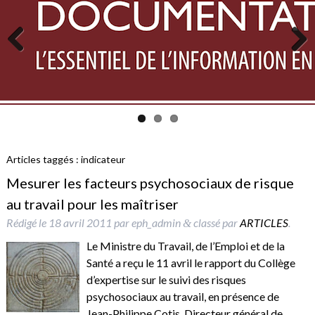
Previous
Next
Articles taggés :
indicateur
Mesurer les facteurs psychosociaux de risque
au travail pour les maîtriser
Rédigé le
18 avril 2011
par
eph_admin
classé par
ARTICLES
.
&
Le Ministre du Travail, de l’Emploi et de la
Santé a reçu le 11 avril le rapport du Collège
d’expertise sur le suivi des risques
psychosociaux au travail, en présence de
Jean-Philippe Cotis, Directeur général de