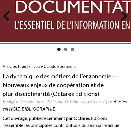
Previous
Next
Articles taggés :
Jean-Claude Sperandio
La dynamique des métiers de l’ergonomie –
Nouveaux enjeux de coopération et de
pluridisciplinarité (Octares Editions)
Rédigé le
13 novembre 2015
par
G. Paillereau
classé par
Alertes
&
epHYGIE
,
BIBLIOGRAPHIE
.
Cet ouvrage, publié récemment par Octares Editions,
rassemble les principales contributions du séminaire annuel