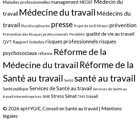
Médecin du
management
Maladies professionnelles
MEDEF
Médecine du travail
Médecins du
travail
presse
travail
prévention
Pluridisciplinarité
Projet de loi El Khomri
qualité de vie au travail
Prévention des Risques professionnels
Pénibilité
risques
risques professionnels
QVT
Rapport Issindou
Réforme de la
psychosociaux
réforme
Réforme de la
Médecine du travail
santé au travail
Santé au travail
Santé
Services de Santé au travail
Santé publique
Services de Santé au
Sénat
Stress
travail
travail interentreprises
SMR
TMS
© 2026 epHYGIE, Conseil en Santé au travail |
Mentions
légales