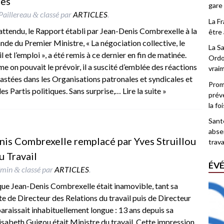
ées
gare
Paillereau
classé par
ARTICLES
.
&
La F
attendu, le Rapport établi par Jean-Denis Combrexelle à la
être 
de du Premier Ministre, « La négociation collective, le
La Sa
il et l’emploi », a été remis à ce dernier en fin de matinée.
Ordo
 on pouvait le prévoir, il a suscité d’emblée des réactions
vrai
astées dans les Organisations patronales et syndicales et
Promo
les Partis politiques. Sans surprise,…
Lire la suite »
prév
la fo
Santé
abse
enis Combrexelle remplacé par Yves Struillou
trava
u Travail
ÉV
dmin
classé par
ARTICLES
.
&
que Jean-Denis Combrexelle était inamovible, tant sa
te de Directeur des Relations du travail puis de Directeur
araissait inhabituellement longue : 13 ans depuis sa
isabeth Guigou était Ministre du travail. Cette impression