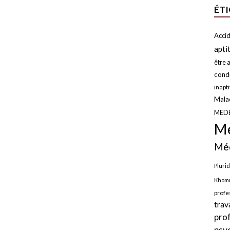
ÉT
Accid
apti
être a
condi
inapt
Malad
MED
Mé
Méd
Plurid
Khomr
profe
trav
pro
psy