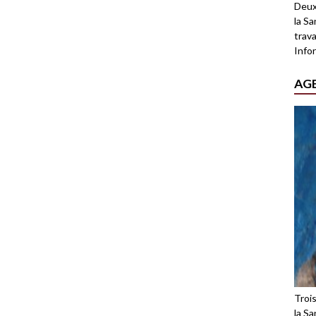
Deux
la Sa
trava
Infor
AG
Troi
la Sa