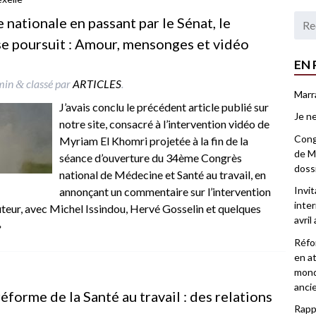
nationale en passant par le Sénat, le
 se poursuit : Amour, mensonges et vidéo
EN 
min
classé par
ARTICLES
.
&
Marr
J’avais conclu le précédent article publié sur
Je ne
notre site, consacré à l’intervention vidéo de
Congr
Myriam El Khomri projetée à la fin de la
de Ma
séance d’ouverture du 34ème Congrès
doss
national de Médecine et Santé au travail, en
Invi
annonçant un commentaire sur l’intervention
inter
teur, avec Michel Issindou, Hervé Gosselin et quelques
avril
»
Réfor
en at
mond
anci
forme de la Santé au travail : des relations
Rappo