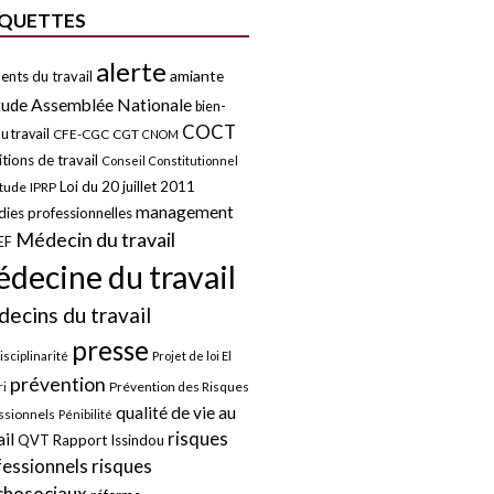
IQUETTES
alerte
amiante
ents du travail
tude
Assemblée Nationale
bien-
COCT
u travail
CFE-CGC
CGT
CNOM
tions de travail
Conseil Constitutionnel
Loi du 20 juillet 2011
itude
IPRP
management
ies professionnelles
Médecin du travail
EF
decine du travail
ecins du travail
presse
isciplinarité
Projet de loi El
prévention
Prévention des Risques
i
qualité de vie au
ssionnels
Pénibilité
risques
ail
QVT
Rapport Issindou
risques
fessionnels
chosociaux