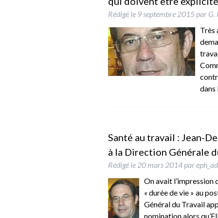
qui doivent être explicit
Rédigé le
9 septembre 2015
par
G. 
Très 
deman
trava
Comme
contr
dans 
Santé au travail : Jean-D
à la Direction Générale d
Rédigé le
20 mars 2014
par
eph_a
On avait l’impression 
« durée de vie » au pos
Général du Travail app
nomination alors qu’El