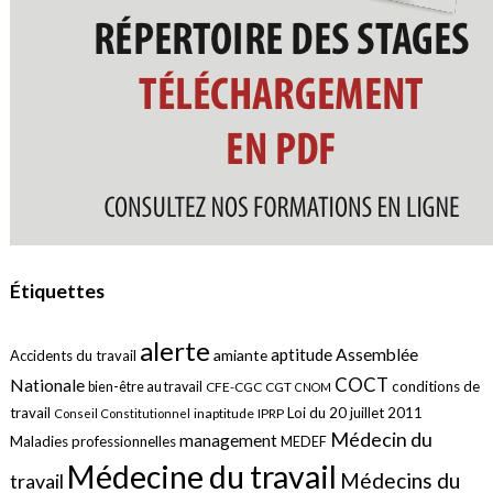
Étiquettes
alerte
aptitude
Assemblée
amiante
Accidents du travail
COCT
Nationale
conditions de
bien-être au travail
CFE-CGC
CGT
CNOM
travail
Loi du 20 juillet 2011
inaptitude
IPRP
Conseil Constitutionnel
Médecin du
management
Maladies professionnelles
MEDEF
Médecine du travail
Médecins du
travail