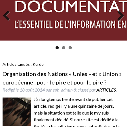
Previous
Next
Articles taggés :
Kurde
Organisation des Nations « Unies » et « Union »
européenne : pour le pire et pour le pire ?
Rédigé le
18 août 2014
par
eph_admin
classé par
ARTICLES
.
&
J’ai longtemps hésité avant de publier cet
article, rédigé il y a une quinzaine de jours,
mais la situation est telle que je m’y suis
finalement décidé. Si notre site est dédié à la
Santé au travail, rien ne nous interdit de sortir