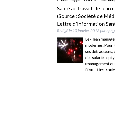
Santé au travail : le lean
(Source : Société de Méd
Lettre d’Information San
Rédigé le
10 janvier 2013
par
eph_
Le « lean managem
modernes. Pour le
ses détracteurs, 
des salariés qui y
(management ou ma
D’où…
Lire la sui