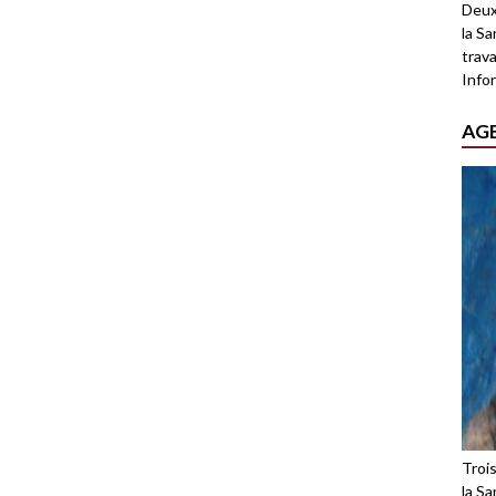
Deux
la Sa
trava
Infor
AG
Troi
la Sa