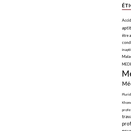
ÉT
Accid
apti
être a
condi
inapt
Malad
MED
Mé
Méd
Plurid
Khomr
profe
trav
pro
psy