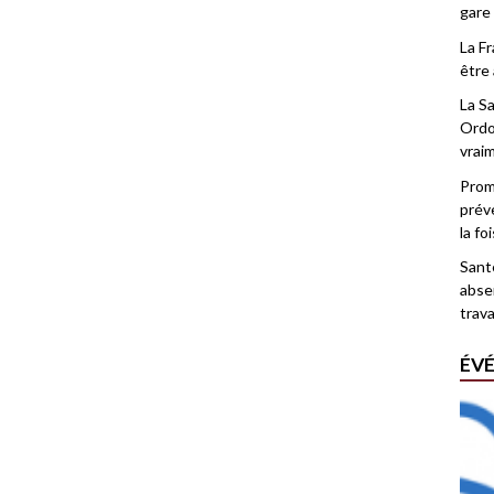
gare
La F
être 
La Sa
Ordo
vrai
Promo
prév
la fo
Santé
abse
trava
ÉV