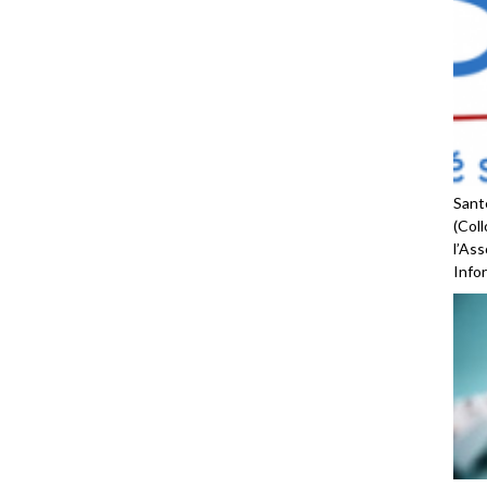
Santé
(Coll
l’As
Infor