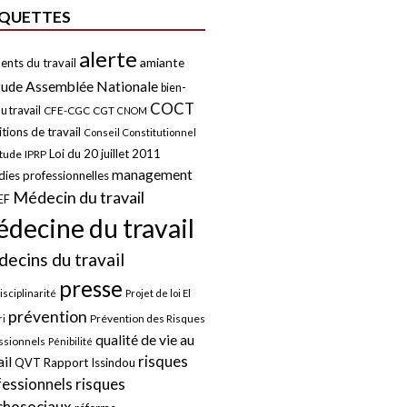
IQUETTES
alerte
amiante
ents du travail
tude
Assemblée Nationale
bien-
COCT
u travail
CFE-CGC
CGT
CNOM
tions de travail
Conseil Constitutionnel
Loi du 20 juillet 2011
itude
IPRP
management
ies professionnelles
Médecin du travail
EF
decine du travail
ecins du travail
presse
isciplinarité
Projet de loi El
prévention
Prévention des Risques
i
qualité de vie au
ssionnels
Pénibilité
risques
ail
QVT
Rapport Issindou
risques
fessionnels
chosociaux