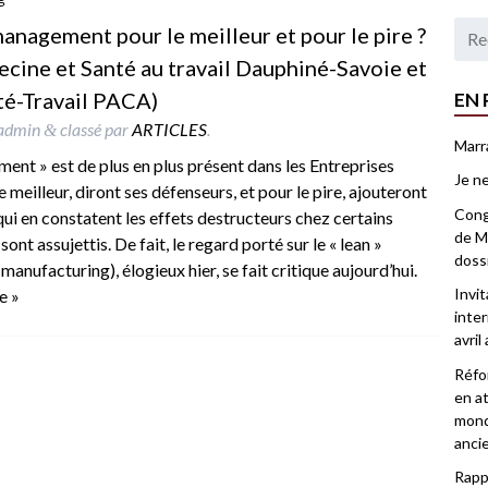
 management pour le meilleur et pour le pire ?
ecine et Santé au travail Dauphiné-Savoie et
té-Travail PACA)
EN 
admin
classé par
ARTICLES
.
&
Marr
ent » est de plus en plus présent dans les Entreprises
Je ne
 meilleur, diront ses défenseurs, et pour le pire, ajouteront
Congr
qui en constatent les effets destructeurs chez certains
de Ma
 sont assujettis. De fait, le regard porté sur le « lean »
doss
nufacturing), élogieux hier, se fait critique aujourd’hui.
Invi
te »
inter
avril
Réfor
en at
mond
anci
Rappo