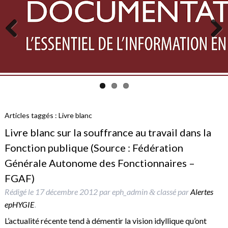
Previous
Next
Articles taggés :
Livre blanc
Livre blanc sur la souffrance au travail dans la
Fonction publique (Source : Fédération
Générale Autonome des Fonctionnaires –
FGAF)
Rédigé le
17 décembre 2012
par
eph_admin
classé par
Alertes
&
epHYGIE
.
L’actualité récente tend à démentir la vision idyllique qu’ont