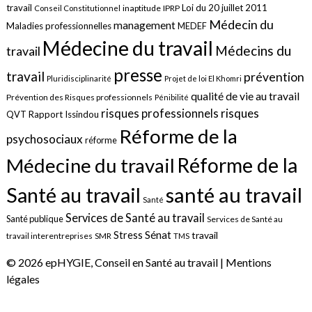
travail
Loi du 20 juillet 2011
inaptitude
IPRP
Conseil Constitutionnel
Médecin du
management
Maladies professionnelles
MEDEF
Médecine du travail
Médecins du
travail
presse
travail
prévention
Pluridisciplinarité
Projet de loi El Khomri
qualité de vie au travail
Prévention des Risques professionnels
Pénibilité
risques
risques professionnels
QVT
Rapport Issindou
Réforme de la
psychosociaux
réforme
Réforme de la
Médecine du travail
santé au travail
Santé au travail
Santé
Services de Santé au travail
Santé publique
Services de Santé au
Sénat
Stress
travail
travail interentreprises
SMR
TMS
© 2026 epHYGIE, Conseil en Santé au travail |
Mentions
légales