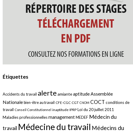
Étiquettes
alerte
aptitude
Assemblée
amiante
Accidents du travail
COCT
Nationale
conditions de
bien-être au travail
CFE-CGC
CGT
CNOM
travail
Loi du 20 juillet 2011
inaptitude
IPRP
Conseil Constitutionnel
Médecin du
management
Maladies professionnelles
MEDEF
Médecine du travail
Médecins du
travail