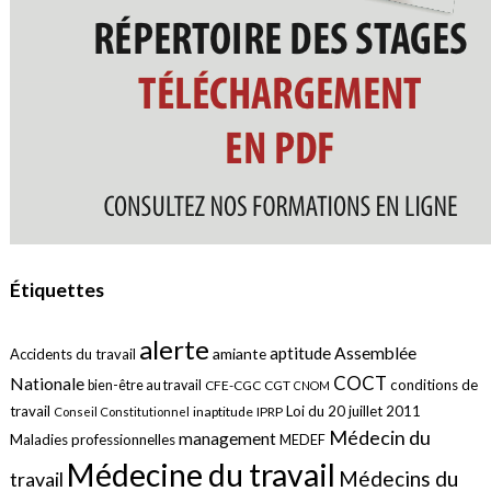
Étiquettes
alerte
aptitude
Assemblée
amiante
Accidents du travail
COCT
Nationale
conditions de
bien-être au travail
CFE-CGC
CGT
CNOM
travail
Loi du 20 juillet 2011
inaptitude
IPRP
Conseil Constitutionnel
Médecin du
management
Maladies professionnelles
MEDEF
Médecine du travail
Médecins du
travail