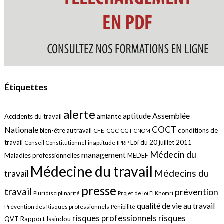
Étiquettes
alerte
aptitude
Assemblée
amiante
Accidents du travail
COCT
Nationale
conditions de
bien-être au travail
CFE-CGC
CGT
CNOM
travail
Loi du 20 juillet 2011
inaptitude
IPRP
Conseil Constitutionnel
Médecin du
management
Maladies professionnelles
MEDEF
Médecine du travail
Médecins du
travail
presse
travail
prévention
Pluridisciplinarité
Projet de loi El Khomri
qualité de vie au travail
Prévention des Risques professionnels
Pénibilité
risques
risques professionnels
QVT
Rapport Issindou