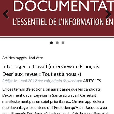
Previous
Next
Articles taggés :
Mal-être
Interroger le travail (interview de François
Desriaux, revue « Tout est à nous »)
Rédigé le
1 mai 2012
par
eph_admin
classé par
ARTICLES
.
&
En ces temps d’élections, on aurait aimé que les candidats
s’expriment davantage sur la Santé au travail. Ce n’était
manifestement pas un sujet prioritaire… On n’en appréciera
que davantage le contenu de l’Entretien qu’Alain Jacques a eu
avec François Desriaux, rédacteur en chef de la revue Santé et