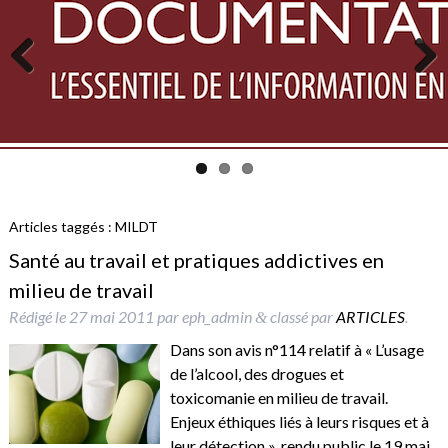
Previous
Next
Articles taggés :
MILDT
Santé au travail et pratiques addictives en
milieu de travail
Rédigé le
27 mai 2011
par
eph_admin
classé par
ARTICLES
.
&
Dans son avis n°114 relatif à « L’usage
de l’alcool, des drogues et
toxicomanie en milieu de travail.
Enjeux éthiques liés à leurs risques et à
leur détection », rendu public le 19 mai