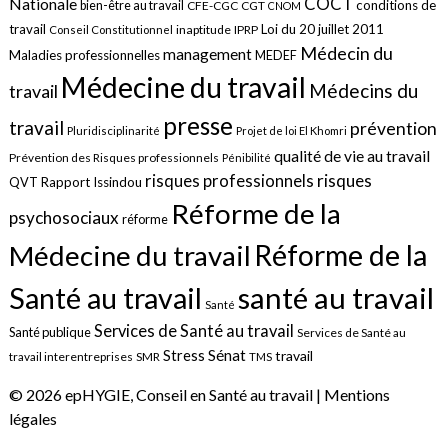
COCT
Nationale
conditions de
bien-être au travail
CFE-CGC
CGT
CNOM
travail
Loi du 20 juillet 2011
inaptitude
IPRP
Conseil Constitutionnel
Médecin du
management
Maladies professionnelles
MEDEF
Médecine du travail
Médecins du
travail
presse
travail
prévention
Pluridisciplinarité
Projet de loi El Khomri
qualité de vie au travail
Prévention des Risques professionnels
Pénibilité
risques
risques professionnels
QVT
Rapport Issindou
Réforme de la
psychosociaux
réforme
Réforme de la
Médecine du travail
santé au travail
Santé au travail
Santé
Services de Santé au travail
Santé publique
Services de Santé au
Sénat
Stress
travail
travail interentreprises
SMR
TMS
© 2026 epHYGIE, Conseil en Santé au travail |
Mentions
légales