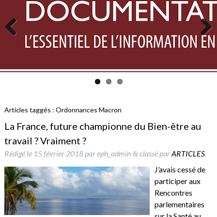
Previous
Next
Articles taggés :
Ordonnances Macron
La France, future championne du Bien-être au
travail ? Vraiment ?
Rédigé le
15 février 2018
par
eph_admin
classé par
ARTICLES
.
&
J’avais cessé de
participer aux
Rencontres
parlementaires
sur la Santé au