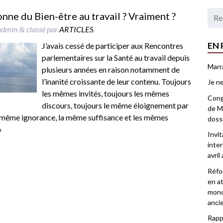
nne du Bien-être au travail ? Vraiment ?
admin
classé par
ARTICLES
.
&
EN 
J’avais cessé de participer aux Rencontres
parlementaires sur la Santé au travail depuis
Marr
plusieurs années en raison notamment de
l’inanité croissante de leur contenu. Toujours
Je ne
les mêmes invités, toujours les mêmes
Congr
discours, toujours le même éloignement par
de Ma
 la même ignorance, la même suffisance et les mêmes
doss
»
Invi
inter
avril
Réfor
en at
mond
anci
Rappo