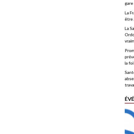
gare
La F
être 
La Sa
Ordo
vrai
Promo
prév
la fo
Santé
abse
trava
ÉV