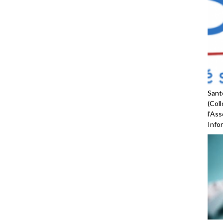
Santé
(Coll
l’As
Infor