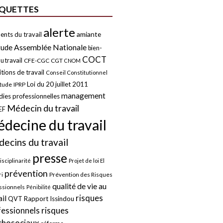
IQUETTES
alerte
amiante
ents du travail
tude
Assemblée Nationale
bien-
COCT
u travail
CFE-CGC
CGT
CNOM
tions de travail
Conseil Constitutionnel
Loi du 20 juillet 2011
itude
IPRP
management
ies professionnelles
Médecin du travail
EF
decine du travail
ecins du travail
presse
isciplinarité
Projet de loi El
prévention
Prévention des Risques
i
qualité de vie au
ssionnels
Pénibilité
risques
ail
QVT
Rapport Issindou
risques
fessionnels
chosociaux