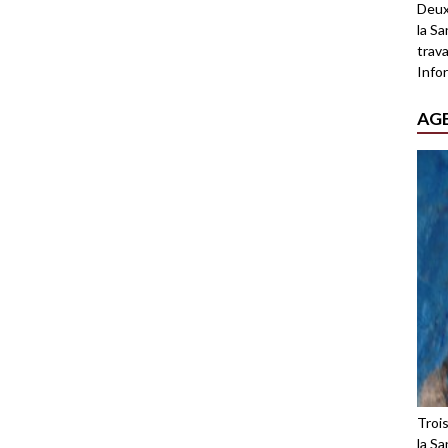
Deux
la Sa
trava
Infor
AG
Troi
la Sa