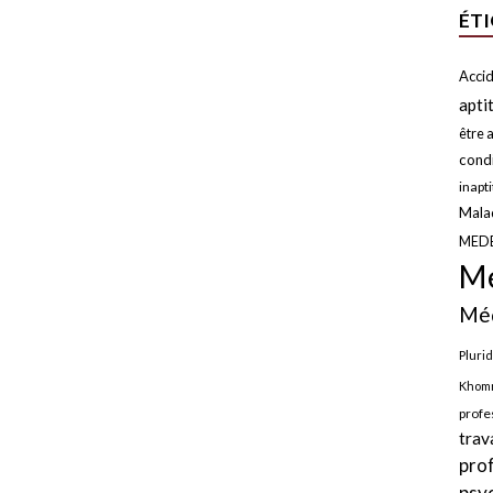
ÉT
Accid
apti
être a
condi
inapt
Malad
MED
Mé
Méd
Plurid
Khomr
profe
trav
pro
psy