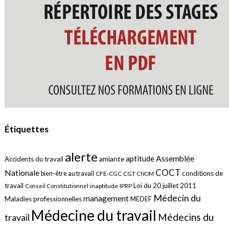
Étiquettes
alerte
aptitude
Assemblée
amiante
Accidents du travail
COCT
Nationale
conditions de
bien-être au travail
CFE-CGC
CGT
CNOM
travail
Loi du 20 juillet 2011
inaptitude
IPRP
Conseil Constitutionnel
Médecin du
management
Maladies professionnelles
MEDEF
Médecine du travail
Médecins du
travail