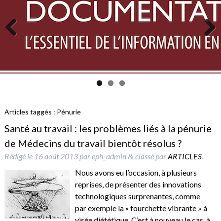
Previous
Next
Articles taggés :
Pénurie
Santé au travail : les problèmes liés à la pénurie
de Médecins du travail bientôt résolus ?
Rédigé le
16 août 2013
par
eph_admin
classé par
ARTICLES
.
&
Nous avons eu l’occasion, à plusieurs
reprises, de présenter des innovations
technologiques surprenantes, comme
par exemple la « fourchette vibrante » à
visée diététique. C’est à nouveau le cas, à