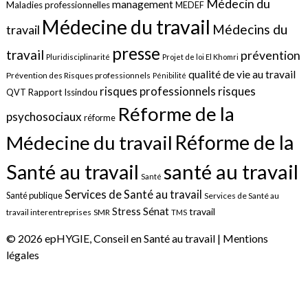
Médecin du
management
Maladies professionnelles
MEDEF
Médecine du travail
Médecins du
travail
presse
travail
prévention
Pluridisciplinarité
Projet de loi El Khomri
qualité de vie au travail
Prévention des Risques professionnels
Pénibilité
risques
risques professionnels
QVT
Rapport Issindou
Réforme de la
psychosociaux
réforme
Réforme de la
Médecine du travail
santé au travail
Santé au travail
Santé
Services de Santé au travail
Santé publique
Services de Santé au
Sénat
Stress
travail
travail interentreprises
SMR
TMS
© 2026 epHYGIE, Conseil en Santé au travail |
Mentions
légales