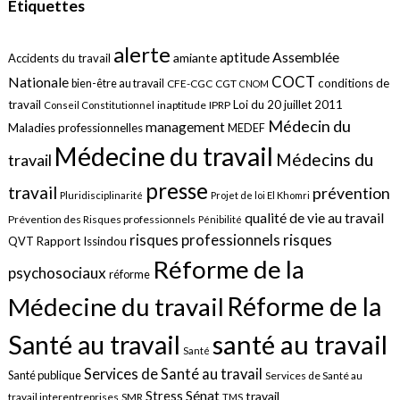
Étiquettes
alerte
aptitude
Assemblée
amiante
Accidents du travail
COCT
Nationale
conditions de
bien-être au travail
CFE-CGC
CGT
CNOM
travail
Loi du 20 juillet 2011
inaptitude
IPRP
Conseil Constitutionnel
Médecin du
management
Maladies professionnelles
MEDEF
Médecine du travail
Médecins du
travail
presse
travail
prévention
Pluridisciplinarité
Projet de loi El Khomri
qualité de vie au travail
Prévention des Risques professionnels
Pénibilité
risques
risques professionnels
QVT
Rapport Issindou
Réforme de la
psychosociaux
réforme
Réforme de la
Médecine du travail
santé au travail
Santé au travail
Santé
Services de Santé au travail
Santé publique
Services de Santé au
Sénat
Stress
travail
travail interentreprises
SMR
TMS