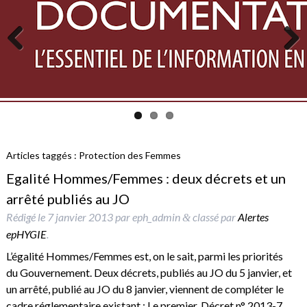
Previous
Next
Articles taggés :
Protection des Femmes
Egalité Hommes/Femmes : deux décrets et un
arrêté publiés au JO
Rédigé le
7 janvier 2013
par
eph_admin
classé par
Alertes
&
epHYGIE
.
L’égalité Hommes/Femmes est, on le sait, parmi les priorités
du Gouvernement. Deux décrets, publiés au JO du 5 janvier, et
un arrêté, publié au JO du 8 janvier, viennent de compléter le
cadre réglementaire existant : Le premier, Décret n° 2013-7