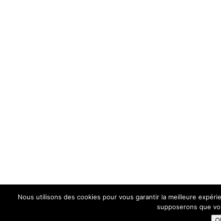
Nous utilisons des cookies pour vous garantir la meilleure expérie
supposerons que vous
O