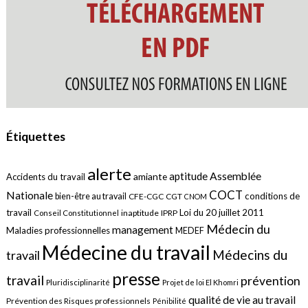
Étiquettes
alerte
aptitude
Assemblée
amiante
Accidents du travail
COCT
Nationale
conditions de
bien-être au travail
CFE-CGC
CGT
CNOM
travail
Loi du 20 juillet 2011
inaptitude
IPRP
Conseil Constitutionnel
Médecin du
management
Maladies professionnelles
MEDEF
Médecine du travail
Médecins du
travail
presse
travail
prévention
Pluridisciplinarité
Projet de loi El Khomri
qualité de vie au travail
Prévention des Risques professionnels
Pénibilité